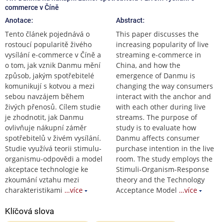
commerce v Číně
Anotace:
Abstract:
Tento článek pojednává o
This paper discusses the
rostoucí popularitě živého
increasing popularity of live
vysílání e-commerce v Číně a
streaming e-commerce in
o tom, jak vznik Danmu mění
China, and how the
způsob, jakým spotřebitelé
emergence of Danmu is
komunikují s kotvou a mezi
changing the way consumers
sebou navzájem během
interact with the anchor and
živých přenosů. Cílem studie
with each other during live
je zhodnotit, jak Danmu
streams. The purpose of
ovlivňuje nákupní záměr
study is to evaluate how
spotřebitelů v živém vysílání.
Danmu affects consumer
Studie využívá teorii stimulu-
purchase intention in the live
organismu-odpovědi a model
room. The study employs the
akceptace technologie ke
Stimuli-Organism-Response
zkoumání vztahu mezi
theory and the Technology
charakteristikami
…více
Acceptance Model
…více
Klíčová slova