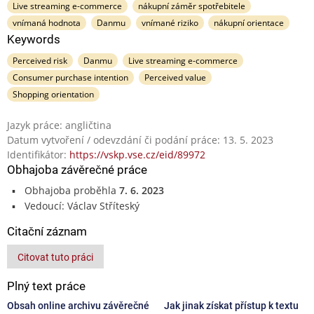
Live streaming e-commerce
nákupní záměr spotřebitele
vnímaná hodnota
Danmu
vnímané riziko
nákupní orientace
Keywords
Perceived risk
Danmu
Live streaming e-commerce
Consumer purchase intention
Perceived value
Shopping orientation
Jazyk práce: angličtina
Datum vytvoření / odevzdání či podání práce: 13. 5. 2023
Identifikátor:
https://vskp.vse.cz/eid/89972
Obhajoba závěrečné práce
Obhajoba proběhla
7. 6. 2023
Vedoucí: Václav Stříteský
Citační záznam
Citovat tuto práci
Plný text práce
Obsah online archivu závěrečné
Jak jinak získat přístup k textu