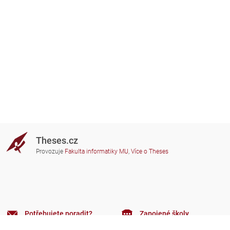
Theses.cz
Provozuje
Fakulta informatiky MU
,
Více o Theses
Potřebujete poradit?
Zapojené školy
theses@fi.muni.cz
Správci zapojených škol