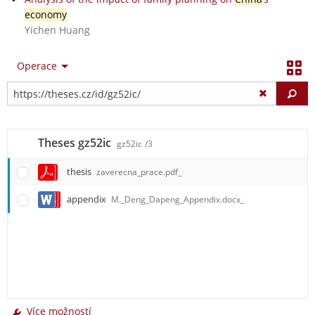
economy
Yichen Huang
Operace
Vy
Theses gz52ic
gz52ic
/3
thesis
zaverecna_prace.pdf_
appendix
M._Deng_Dapeng_Appendix.docx_
Více možností