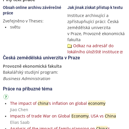
Obsah online archivu závěrečné
Jak jinak získat přístup k textu
práce
Instituce archivující a
Zveřejněno v Theses:
zpřístupňující práci: Česká
světu
zemědělská univerzita
v Praze, Provozně ekonomická
fakulta
Odkaz na adresář do
lokálního úložiště instituce
Česká zemědělská univerzita v Praze
Provozně ekonomická fakulta
Bakalářský studijní program:
Business Administration
Práce na příbuzné téma
The impact of
china
’s inflation on global
economy
Jiao Chen
Impacts of trade War on Global
Economy
, USA vs
China
Elias Saab
Analysis of the impact of family planning on
China
’s