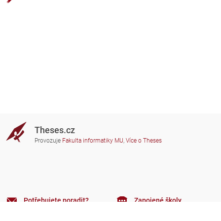
Theses.cz
Provozuje
Fakulta informatiky MU
,
Více o Theses
Potřebujete poradit?
Zapojené školy
theses@fi.muni.cz
Správci zapojených škol