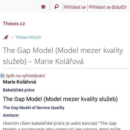
Přihlásit se
Přihlásit se (EduID)
Theses.cz
>
Theses h07yc0
The Gap Model (Model mezer kvality
služeb) – Marie Kolářová
Zpět na vyhledávání
Marie Kolářová
Bakalářská práce
The Gap Model (Model mezer kvality služeb)
The Gap Model of Service Quality
Anotace:
Hlavním cílem bakalářské práce je uvést koncept "The Gap
Model" a prozkoumat jeho potenciál jako nástroj, který může