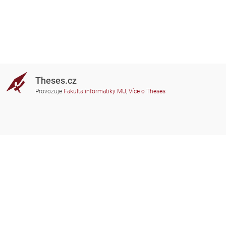
Theses.cz
Provozuje
Fakulta informatiky MU
,
Více o Theses
Potřebujete poradit?
Zapojené školy
theses@fi.muni.cz
Správci zapojených škol
Nápověda
Soukromí
Často kladené dotazy
Přístupnost