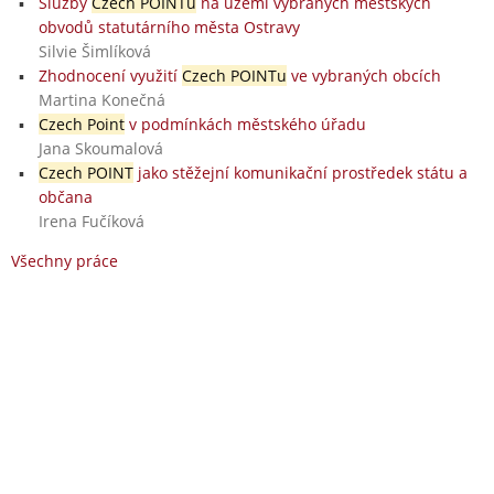
Služby
Czech POINTu
na území vybraných městských
obvodů statutárního města Ostravy
Silvie Šimlíková
Zhodnocení využití
Czech POINTu
ve vybraných obcích
Martina Konečná
Czech Point
v podmínkách městského úřadu
Jana Skoumalová
Czech POINT
jako stěžejní komunikační prostředek státu a
občana
Irena Fučíková
Všechny práce