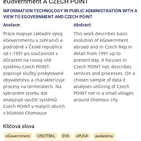
eGovernment A CZECH POINT
INFORMATION TECHNOLOGY IN PUBLIC ADMINISTRATION WITH A
VIEW TO EGOVERNMENT AND CZECH POINT
Anotace:
Abstract:
Práce mapuje základní vývoj
This work describes basic
eGovernmentu v zahraničí a
evolution of eGovernment
podrobně v České republice
abroad and in Czech Rep.in
od r.1991 po současnost s
detail from 1991 up to
důrazem na rozvoj sítě
present day. It focuses in
systému Czech POINT,
Czech POINT net, describes
popisuje služby poskytované
services and processes. On a
obyvatelstvu a charakterizuje
chosen sample of data it
procesy na terminálech. Na
analyses utilizing of Czech
vybraném vzorku dat
POINT net in a small villages
analyzuje využití systémů
around Olomouc city
Czech POINT v malých obcích
v blízkosti Olomouce
Klíčová slova
eGovernment
UNCITRAL
EVA
ePUSA
podatelna