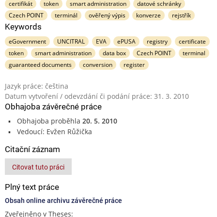
certifikát
token
smart administration
datové schránky
Czech POINT
terminál
ověřený výpis
konverze
rejstřík
Keywords
eGovernment
UNCITRAL
EVA
ePUSA
registry
certificate
token
smart administration
data box
Czech POINT
terminal
guaranteed documents
conversion
register
Jazyk práce: čeština
Datum vytvoření / odevzdání či podání práce: 31. 3. 2010
Obhajoba závěrečné práce
Obhajoba proběhla
20. 5. 2010
Vedoucí: Evžen Růžička
Citační záznam
Citovat tuto práci
Plný text práce
Obsah online archivu závěrečné práce
Zveřejněno v Theses: