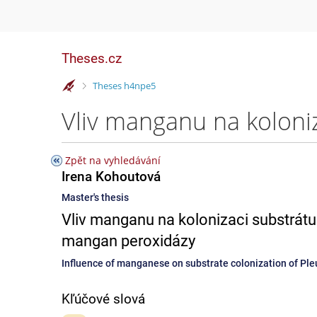
Theses.cz
>
Theses h4npe5
Zpět na vyhledávání
Irena Kohoutová
Master's thesis
Vliv manganu na kolonizaci substrátu 
mangan peroxidázy
Influence of manganese on substrate colonization of Ple
Kľúčové slová