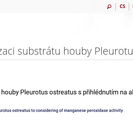
CS
houby Pleurotus ostreatus s přihlédnutím na ak
urotus ostreatus to considering of manganese peroxidase activity