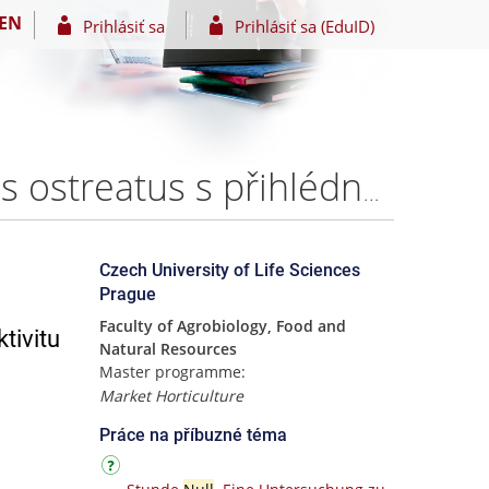
EN
Prihlásiť sa
Prihlásiť sa (EduID)
Vliv manganu na kolonizaci substrátu houby Pleurotus ostreatus s přihlédnutím na aktivitu mangan peroxidázy – Irena Kohoutová
Czech University of Life Sciences
Prague
Faculty of Agrobiology, Food and
tivitu
Natural Resources
Master programme:
Market Horticulture
Práce na příbuzné téma