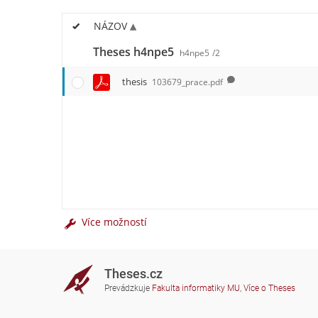
NÁZOV
Theses h4npe5
h4npe5
/2
thesis
103679_prace.pdf
Více možností
Theses.cz
Prevádzkuje
Fakulta informatiky MU
,
Více o Theses