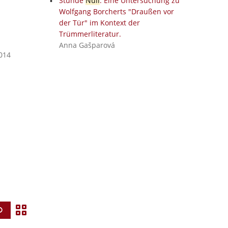
Stunde
Null
. Eine Untersuchung zu
Wolfgang Borcherts "Draußen vor
der Tür" im Kontext der
Trümmerliteratur.
Anna Gašparová
2014
Z
Vyhledat