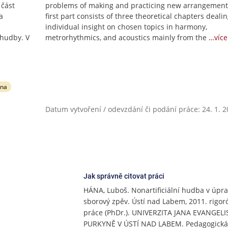
 část
problems of making and practicing new arrangement
a
first part consists of three theoretical chapters deali
individual insight on chosen topics in harmony,
 hudby. V
metrorhythmics, and acoustics mainly from the
…více
ina
Datum vytvoření / odevzdání či podání práce: 24. 1. 
Jak správně citovat práci
HÁNA, Luboš. Nonartificiální hudba v úpr
sborový zpěv. Ústí nad Labem, 2011. rigor
práce (PhDr.). UNIVERZITA JANA EVANGELI
PURKYNĚ V ÚSTÍ NAD LABEM. Pedagogická 