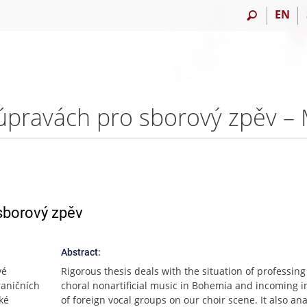
EN
v úpravách pro sborový zpěv 
 sborový zpěv
Abstract:
vé
Rigorous thesis deals with the situation of professing
raničních
choral nonartificial music in Bohemia and incoming i
ké
of foreign vocal groups on our choir scene. It also an