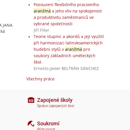
Posouzení flexibilního pracovního
aranžmá
a jeho vliv na spokojenost
a produktivitu zaměstnanců ve
vybrané společnosti
TA JANA
Jiří Fišer
cká
Teorie stupnic a akordů a její využití
při harmonizaci latinskoamerických
hudební stylů v
aranžmá
pro
soubory základních uměleckých
škol.
Ernesto Javier BELTRÁN SÁNCHEZ
Všechny práce
Zapojené školy
Správci zapojených škol
Soukromí
Přístupnost