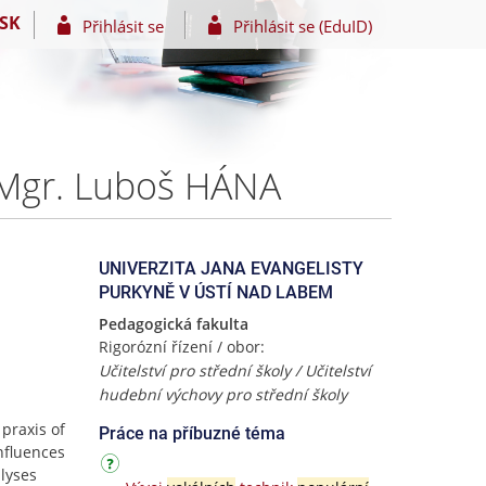
SK
Přihlásit se
Přihlásit se (EduID)
– Mgr. Luboš HÁNA
UNIVERZITA JANA EVANGELISTY
PURKYNĚ V ÚSTÍ NAD LABEM
Pedagogická fakulta
Rigorózní řízení / obor:
Učitelství pro střední školy / Učitelství
hudební výchovy pro střední školy
 praxis of
Práce na příbuzné téma
nfluences
alyses