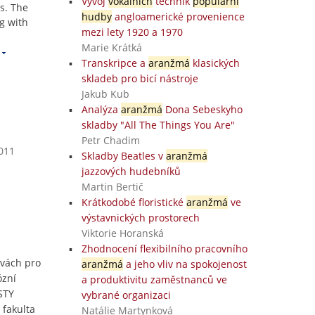
Vývoj
vokálních
technik
populární
s. The
hudby
angloamerické provenience
ng with
mezi lety 1920 a 1970
Marie Krátká
Transkripce a
aranžmá
klasických
skladeb pro bicí nástroje
Jakub Kub
Analýza
aranžmá
Dona Sebeskyho
skladby "All The Things You Are"
Petr Chadim
2011
Skladby Beatles v
aranžmá
jazzových hudebníků
Martin Bertič
Krátkodobé floristické
aranžmá
ve
výstavnických prostorech
Viktorie Horanská
Zhodnocení flexibilního pracovního
avách pro
aranžmá
a jeho vliv na spokojenost
ózní
a produktivitu zaměstnanců ve
STY
vybrané organizaci
fakulta
Natálie Martynková