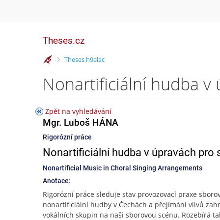
Theses.cz
>
Theses h9alac
Nonartificiální hudba 
Zpět na vyhledávání
Mgr. Luboš HÁNA
Rigorózní práce
Nonartificiální hudba v úpravách pro
Nonartificial Music in Choral Singing Arrangements
Anotace:
Rigorózní práce sleduje stav provozovací praxe sboro
nonartificiální hudby v Čechách a přejímání vlivů zah
vokálních skupin na naši sborovou scénu. Rozebírá ta