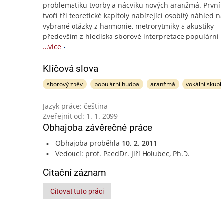
problematiku tvorby a nácviku nových aranžmá. První
tvoří tři teoretické kapitoly nabízející osobitý náhled n
vybrané otázky z harmonie, metrorytmiky a akustiky
především z hlediska sborové interpretace populární
…více
Klíčová slova
sborový zpěv
populární hudba
aranžmá
vokální skup
Jazyk práce: čeština
Zveřejnit od: 1. 1. 2099
Obhajoba závěrečné práce
Obhajoba proběhla
10. 2. 2011
Vedoucí: prof. PaedDr. Jiří Holubec, Ph.D.
Citační záznam
Citovat tuto práci