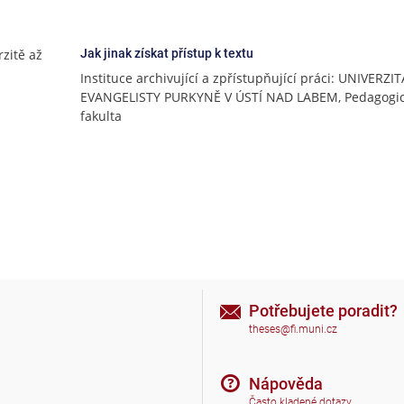
rzitě až
Jak jinak získat přístup k textu
Instituce archivující a zpřístupňující práci: UNIVERZI
EVANGELISTY PURKYNĚ V ÚSTÍ NAD LABEM, Pedagogi
fakulta
Potřebujete poradit?
theses@fi.muni.cz
Nápověda
Často kladené dotazy