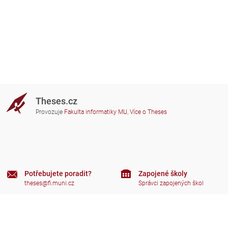
Theses.cz
Provozuje
Fakulta informatiky MU
,
Více o Theses
Potřebujete poradit?
Zapojené školy
theses@fi.muni.cz
Správci zapojených škol
Nápověda
Soukromí
Často kladené dotazy
Přístupnost