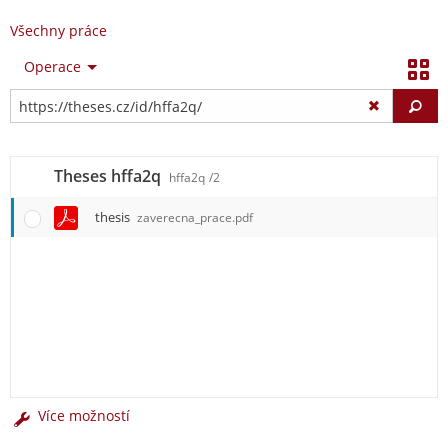
Všechny práce
Operace
Vy
Theses hffa2q
hffa2q
/2
thesis
zaverecna_prace.pdf
Více možností