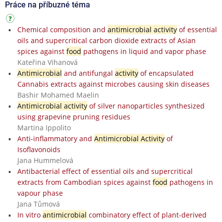
Práce na příbuzné téma
Chemical composition and
antimicrobial activity
of essential
oils and supercritical carbon dioxide extracts of Asian
spices against
food
pathogens in liquid and vapor phase
Kateřina Vihanová
Antimicrobial
and antifungal
activity
of encapsulated
Cannabis extracts against microbes causing skin diseases
Bashir Mohamed Maelin
Antimicrobial activity
of silver nanoparticles synthesized
using grapevine pruning residues
Martina Ippolito
Anti-inflammatory and
Antimicrobial Activity
of
Isoflavonoids
Jana Hummelová
Antibacterial effect of essential oils and supercritical
extracts from Cambodian spices against
food
pathogens in
vapour phase
Jana Tůmová
In vitro
antimicrobial
combinatory effect of plant-derived