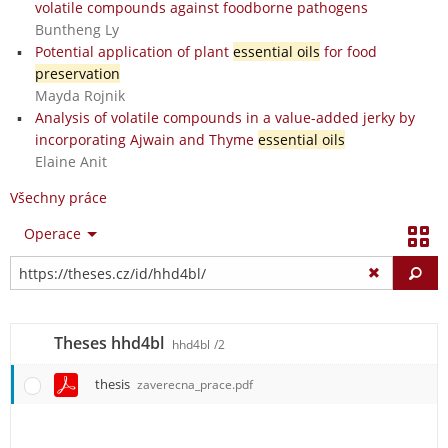
volatile compounds against foodborne pathogens
Buntheng Ly
Potential application of plant
essential oils
for food
preservation
Mayda Rojnik
Analysis of volatile compounds in a value-added jerky by
incorporating Ajwain and Thyme
essential oils
Elaine Anit
Všechny práce
Operace
Vy
Theses hhd4bl
hhd4bl
/2
thesis
zaverecna_prace.pdf