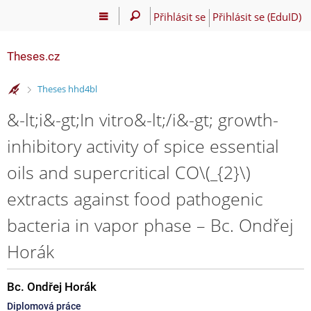
Přihlásit se
Přihlásit se (EduID)
Theses.cz
>
Theses hhd4bl
&-lt;i&-gt;In vitro&-lt;/i&-gt; growth-
inhibitory activity of spice essential
oils and supercritical CO\(_{2}\)
extracts against food pathogenic
bacteria in vapor phase – Bc. Ondřej
Horák
Bc. Ondřej Horák
Diplomová práce