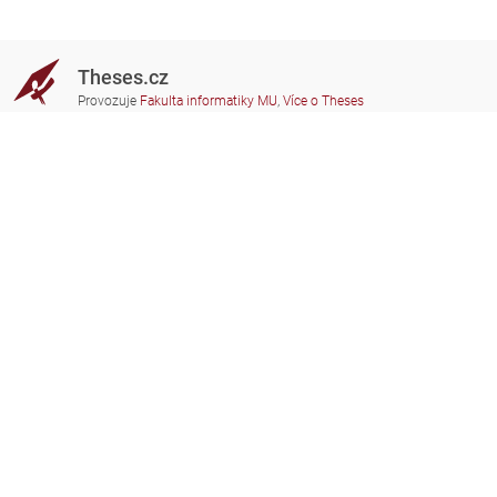
Theses.cz
Provozuje
Fakulta informatiky MU
,
Více o Theses
Potřebujete poradit?
Zapojené školy
theses@fi.muni.cz
Správci zapojených škol
Nápověda
Soukromí
Často kladené dotazy
Přístupnost
Zobrazit klasickou verzi