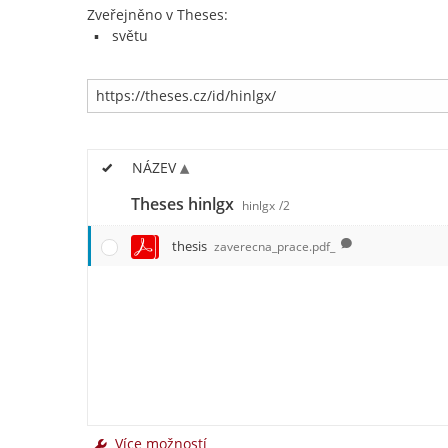
Zveřejněno v Theses:
světu
NÁZEV
Theses hinlgx
hinlgx
/2
thesis
zaverecna_prace.pdf_
Více možností