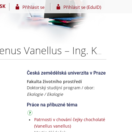
SK
Přihlásit se
Přihlásit se (EduID)
Variability of parental investment in lapwings of the genus Vanellus – Ing. Kateřina Brynychová
Česká zemědělská univerzita v Praze
Fakulta životního prostředí
Doktorský studijní program / obor:
Ekologie / Ekologie
Práce na příbuzné téma
Patrnosti v chování čejky chocholaté
(Vanellus vanellus)