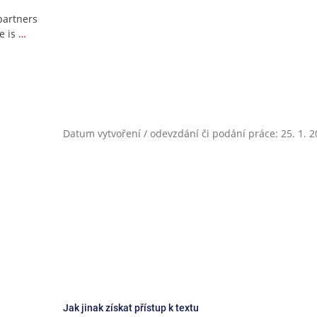
partners
e is
…
Datum vytvoření / odevzdání či podání práce: 25. 1. 
Jak jinak získat přístup k textu