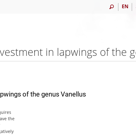
EN
lapwings of the genus Vanellus
quires
ave the
r
atively