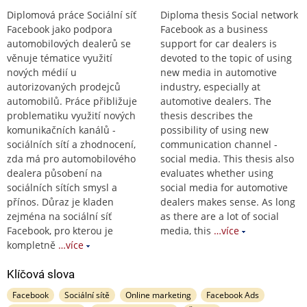
Diplomová práce Sociální síť
Diploma thesis Social network
Facebook jako podpora
Facebook as a business
automobilových dealerů se
support for car dealers is
věnuje tématice využití
devoted to the topic of using
nových médií u
new media in automotive
autorizovaných prodejců
industry, especially at
automobilů. Práce přibližuje
automotive dealers. The
problematiku využití nových
thesis describes the
komunikačních kanálů -
possibility of using new
sociálních sítí a zhodnocení,
communication channel -
zda má pro automobilového
social media. This thesis also
dealera působení na
evaluates whether using
sociálních sítích smysl a
social media for automotive
přínos. Důraz je kladen
dealers makes sense. As long
zejména na sociální síť
as there are a lot of social
Facebook, pro kterou je
media, this
…více
kompletně
…více
Klíčová slova
Facebook
Sociální sítě
Online marketing
Facebook Ads