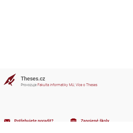
Theses.cz
Provozuje
Fakulta informatiky MU
,
Více o Theses
Potřebujete poradit?
Zapojené školy
theses@fi.muni.cz
Správci zapojených škol