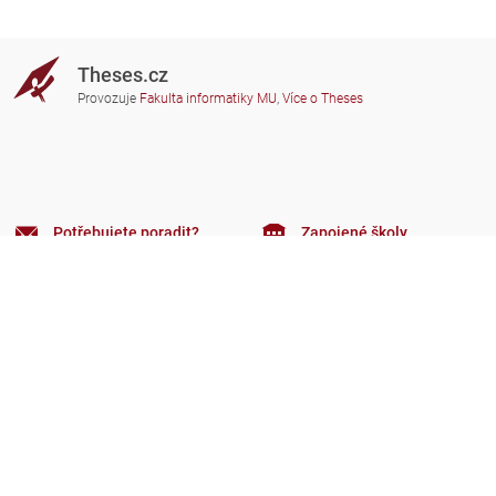
Theses.cz
Provozuje
Fakulta informatiky MU
,
Více o Theses
Potřebujete poradit?
Zapojené školy
theses@fi.muni.cz
Správci zapojených škol
Nápověda
Soukromí
Často kladené dotazy
Přístupnost
Zobrazit klasickou verzi