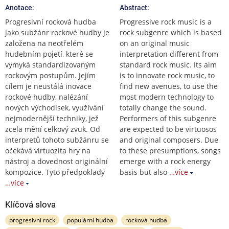
Anotace:
Abstract:
Progresivní rocková hudba
Progressive rock music is a
jako subžánr rockové hudby je
rock subgenre which is based
založena na neotřelém
on an original music
hudebním pojetí, které se
interpretation different from
vymyká standardizovaným
standard rock music. Its aim
rockovým postupům. Jejím
is to innovate rock music, to
cílem je neustálá inovace
find new avenues, to use the
rockové hudby, nalézání
most modern technology to
nových východisek, využívání
totally change the sound.
nejmodernější techniky, jež
Performers of this subgenre
zcela mění celkový zvuk. Od
are expected to be virtuosos
interpretů tohoto subžánru se
and original composers. Due
očekává virtuozita hry na
to these presumptions, songs
nástroj a dovednost originální
emerge with a rock energy
kompozice. Tyto předpoklady
basis but also
…více
…více
Klíčová slova
progresivní rock
populární hudba
rocková hudba