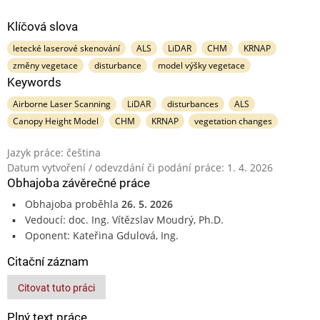
Klíčová slova
letecké laserové skenování
ALS
LiDAR
CHM
KRNAP
změny vegetace
disturbance
model výšky vegetace
Keywords
Airborne Laser Scanning
LiDAR
disturbances
ALS
Canopy Height Model
CHM
KRNAP
vegetation changes
Jazyk práce: čeština
Datum vytvoření / odevzdání či podání práce: 1. 4. 2026
Obhajoba závěrečné práce
Obhajoba proběhla
26. 5. 2026
Vedoucí: doc. Ing. Vítězslav Moudrý, Ph.D.
Oponent: Kateřina Gdulová, Ing.
Citační záznam
Citovat tuto práci
Plný text práce