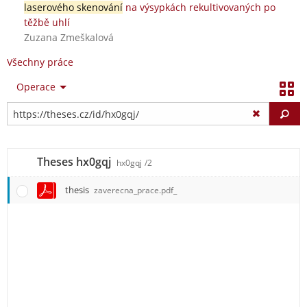
laserového skenování
na výsypkách rekultivovaných po
těžbě uhlí
Zuzana Zmeškalová
Všechny práce
Operace
Vy
Theses hx0gqj
hx0gqj
/2
thesis
zaverecna_prace.pdf_