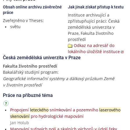
Obsah online archivu závěrečné
Jak jinak získat přístup k textu
práce
Instituce archivující a
Zveřejněno v Theses:
zpřístupňující práci: Česká
světu
zemědělská univerzita v
Praze, Fakulta životního
prostředí
Odkaz na adresář do
lokálního úložiště instituce
Česká zemědělská univerzita v Praze
Fakulta životního prostředí
Bakalářský studijní program:
Geografické informační systémy a dálkový průzkum Země
v životním prostředí
Práce na příbuzné téma
Propojení
leteckého
snímkování a pozemního
laserového
skenování
pro hydrologické mapování
Jan Holub
Mapování suťových polí a skalních výchozů v údolí řeky