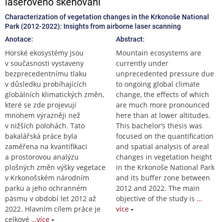
laserového skenování
Characterization of vegetation changes in the Krkonoše National
Park (2012-2022): Insights from airborne laser scanning
Anotace:
Abstract:
Horské ekosystémy jsou
Mountain ecosystems are
v současnosti vystaveny
currently under
bezprecedentnímu tlaku
unprecedented pressure due
v důsledku probíhajících
to ongoing global climate
globálních klimatických změn,
change, the effects of which
které se zde projevují
are much more pronounced
mnohem výrazněji než
here than at lower altitudes.
v nižších polohách. Tato
This bachelor’s thesis was
bakalářská práce byla
focused on the quantification
zaměřena na kvantifikaci
and spatial analysis of areal
a prostorovou analýzu
changes in vegetation height
plošných změn výšky vegetace
in the Krkonoše National Park
v Krkonošském národním
and its buffer zone between
parku a jeho ochranném
2012 and 2022. The main
pásmu v období let 2012 až
objective of the study is
…
2022. Hlavním cílem práce je
více
celkové
…více