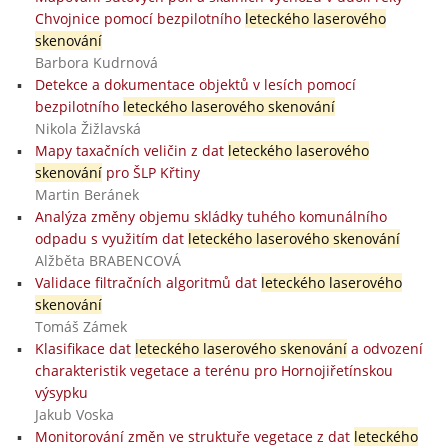
Chvojnice pomocí bezpilotního
leteckého laserového
skenování
Barbora Kudrnová
Detekce a dokumentace objektů v lesích pomocí
bezpilotního
leteckého laserového skenování
Nikola Žižlavská
Mapy taxačních veličin z dat
leteckého laserového
skenování
pro ŠLP Křtiny
Martin Beránek
Analýza změny objemu skládky tuhého komunálního
odpadu s využitím dat
leteckého laserového skenování
Alžběta BRABENCOVÁ
Validace filtračních algoritmů dat
leteckého laserového
skenování
Tomáš Zámek
Klasifikace dat
leteckého laserového skenování
a odvození
charakteristik vegetace a terénu pro Hornojiřetínskou
výsypku
Jakub Voska
Monitorování změn ve struktuře vegetace z dat
leteckého