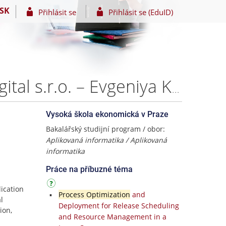
SK
Přihlásit se
Přihlásit se (EduID)
Analýza a návrh CRM systému pro start up Matilda Digital s.r.o. – Evgeniya Kudryashova
Vysoká škola ekonomická v Praze
Bakalářský studijní program / obor:
Aplikovaná informatika / Aplikovaná
informatika
Práce na příbuzné téma
ication
Process Optimization
and
l
Deployment for Release Scheduling
ion,
and Resource Management in a