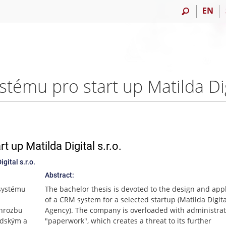
EN
 up Matilda Digital s.r.o.
gital s.r.o.
Abstract:
 systému
The bachelor thesis is devoted to the design and appl
of a CRM system for a selected startup (Matilda Digita
 hrozbu
Agency). The company is overloaded with administrat
idským a
"paperwork", which creates a threat to its further