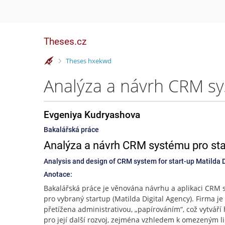
Theses.cz
>
Theses hxekwd
Evgeniya Kudryashova
Bakalářská práce
Analýza a návrh CRM systému pro start
Analysis and design of CRM system for start-up Matilda Di
Anotace:
Bakalářská práce je věnována návrhu a aplikaci CRM
pro vybraný startup (Matilda Digital Agency). Firma je
přetížena administrativou, „papírováním“, což vytváří
pro její další rozvoj, zejména vzhledem k omezeným l