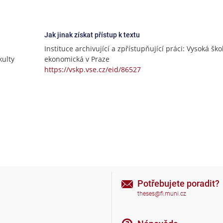
Jak jinak získat přístup k textu
Instituce archivující a zpřístupňující práci: Vysoká ško
ulty
ekonomická v Praze
https://vskp.vse.cz/eid/86527
Potřebujete poradit?
theses@fi.muni.cz