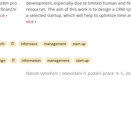
stém pro
development, especially due to limited human and fi
 finanční
resources. The aim of this work is to design a CRM sy
íce
a selected startup, which will help to optimize time a
více
vrh
IT
informace
management
start up
ign
IT
information
management
start up
Datum vytvoření / odevzdání či podání práce: 9. 5. 20