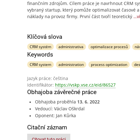
finančním zdrojům. Cílem práce je navrhnout CRM sy
vybraný startup, který pomůže optimalizovat časové a
náklady na provoz firmy. První část tvoří teoretický
…v
Klíčová slova
CRM systém
administrativa
optimalizace procesů
ná
Keywords
CRM system
administration
process optimization
des
Jazyk práce: čeština
Identifikátor:
https://vskp.vse.cz/eid/86527
Obhajoba závěrečné práce
Obhajoba proběhla
13. 6. 2022
Vedoucí: Václav Oškrdal
Oponent: Jan Kůrka
Citační záznam
Citovat tuto práci