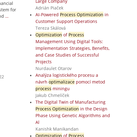
Large Company
nancial
Adrián Piaček
stem for
AI-Powered
Process Optimization
in
nd
…
Customer Support Operations
Tereza Skálová
Optimization
of
Process
Management Using Digital Tools:
Implementation Strategies, Benefits,
and Case Studies of Successful
Projects
Nurdaulet Otarov
Analýza logistického procesu a
22
návrh
optimalizace
pomocí metod
process
miningu
Jakub Chmelíček
The Digital Twin of Manufacturing
Process Optimization
in the Design
Phase Using Genetic Algorithms and
Al
Kanishk Manikandan
Optimization
of
Process