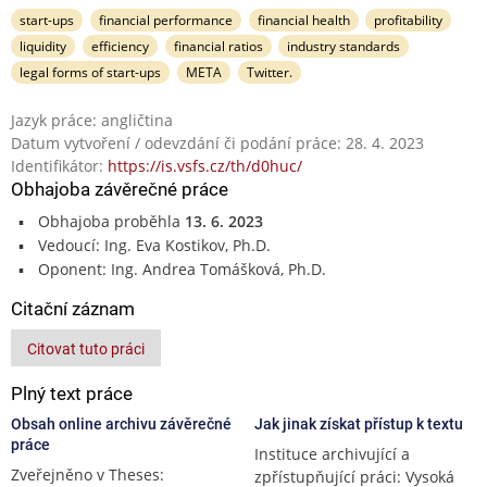
start-ups
financial performance
financial health
profitability
liquidity
efficiency
financial ratios
industry standards
legal forms of start-ups
META
Twitter.
Jazyk práce: angličtina
Datum vytvoření / odevzdání či podání práce: 28. 4. 2023
Identifikátor:
https://is.vsfs.cz/th/d0huc/
Obhajoba závěrečné práce
Obhajoba proběhla
13. 6. 2023
Vedoucí: Ing. Eva Kostikov, Ph.D.
Oponent: Ing. Andrea Tomášková, Ph.D.
Citační záznam
Citovat tuto práci
Plný text práce
Obsah online archivu závěrečné
Jak jinak získat přístup k textu
práce
Instituce archivující a
Zveřejněno v Theses:
zpřístupňující práci: Vysoká