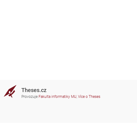
Theses.cz
Provozuje
Fakulta informatiky MU
,
Více o Theses
Potřebujete poradit?
Zapojené školy