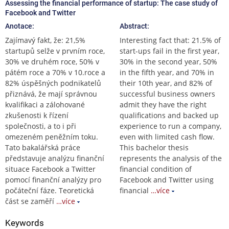
Assessing the financial performance of startup: The case study of
Facebook and Twitter
Anotace:
Abstract:
Zajímavý fakt, že: 21,5%
Interesting fact that: 21.5% of
startupů selže v prvním roce,
start-ups fail in the first year,
30% ve druhém roce, 50% v
30% in the second year, 50%
pátém roce a 70% v 10.roce a
in the fifth year, and 70% in
82% úspěšných podnikatelů
their 10th year, and 82% of
přiznává, že mají správnou
successful business owners
kvalifikaci a zálohované
admit they have the right
zkušenosti k řízení
qualifications and backed up
společnosti, a to i při
experience to run a company,
omezeném peněžním toku.
even with limited cash flow.
Tato bakalářská práce
This bachelor thesis
představuje analýzu finanční
represents the analysis of the
situace Facebook a Twitter
financial condition of
pomocí finanční analýzy pro
Facebook and Twitter using
počáteční fáze. Teoretická
financial
…více
část se zaměří
…více
Keywords