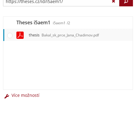
Vy
Theses i5aem1
i5aem1
/2
thesis
Bakal_sk_prce_Jana_Chadimov.pdf
Více možností