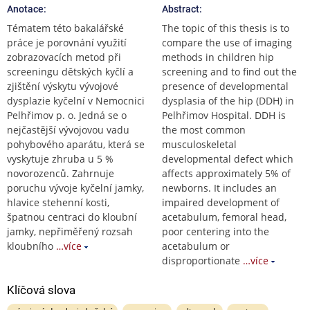
Anotace:
Abstract:
Tématem této bakalářské
The topic of this thesis is to
práce je porovnání využití
compare the use of imaging
zobrazovacích metod při
methods in children hip
screeningu dětských kyčlí a
screening and to find out the
zjištění výskytu vývojové
presence of developmental
dysplazie kyčelní v Nemocnici
dysplasia of the hip (DDH) in
Pelhřimov p. o. Jedná se o
Pelhřimov Hospital. DDH is
nejčastější vývojovou vadu
the most common
pohybového aparátu, která se
musculoskeletal
vyskytuje zhruba u 5 %
developmental defect which
novorozenců. Zahrnuje
affects approximately 5% of
poruchu vývoje kyčelní jamky,
newborns. It includes an
hlavice stehenní kosti,
impaired development of
špatnou centraci do kloubní
acetabulum, femoral head,
jamky, nepřiměřený rozsah
poor centering into the
kloubního
…více
acetabulum or
disproportionate
…více
Klíčová slova