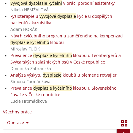
Vývojová dysplazie kyčelní
v práci porodní asistentky
Nikola HEMŽALOVÁ
Fyzioterapie u
vývojové dysplazie
kyčle u dospělých
pacientů - kazuistika
Adam HORÁK
Návrh cvičebního programu zaměřeného na kompenzaci
dysplazie kyčelního
kloubu
Miroslav FUČÍK
Prevalence
dysplazie kyčelního
kloubu u Leonbergerů a
Švýcarských salašnických psů v České republice
Dominika Zabranská
Analýza výskytu
dysplazie
kloubů u plemene rotvajler
Simona Formánková
Prevalence
dysplazie kyčelního
kloubu u Slovenského
čuvače v České republice
Lucie Hromádková
Všechny práce
Operace