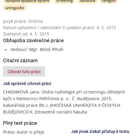
vývojová dysplazie kyčelní
screening
ultrazvuk
rentgen
artrografie
Jazyk práce: čeština
Datum vytvoření / odevzdání či podání práce: 4. 5. 2015
Zveřejnit od: 4. 5. 2015
Obhajoba závěrečné práce
Vedoucí: Mgr. Miloš Plhoň
Citační záznam
Citovat tuto práci
Jak správně citovat práci
CHADIMOVÁ, Jana. Úloha radiologie při screeningu dětských
kyčlí v Nemocnici Pelhřimov p. o.. Č. Budějovice, 2015.
bakalářská práce (Bc.). JIHOČESKÁ UNIVERZITA V ČESKÝCH
BUDĚJOVICÍCH. Zdravotně sociální fakulta
Plný text práce
Právo: Autor si přeje
Jak jinak získat přístup k textu