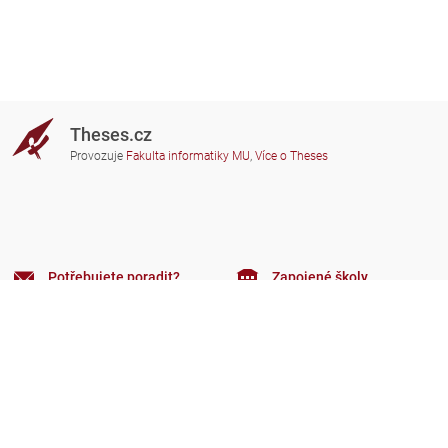
Theses.cz
Provozuje
Fakulta informatiky MU
,
Více o Theses
Potřebujete poradit?
Zapojené školy
theses@fi.muni.cz
Správci zapojených škol
Nápověda
Soukromí
Často kladené dotazy
Přístupnost
Zobrazit klasickou verzi