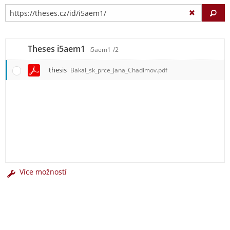
Vy
Theses i5aem1
i5aem1
/2
thesis
Bakal_sk_prce_Jana_Chadimov.pdf
Více možností