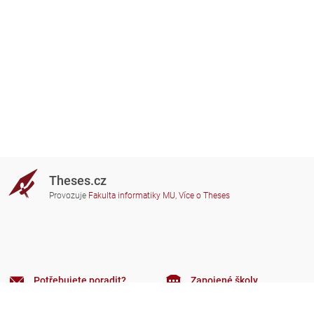
Theses.cz
Provozuje
Fakulta informatiky MU
,
Více o Theses
Potřebujete poradit?
Zapojené školy
theses@fi.muni.cz
Správci zapojených škol