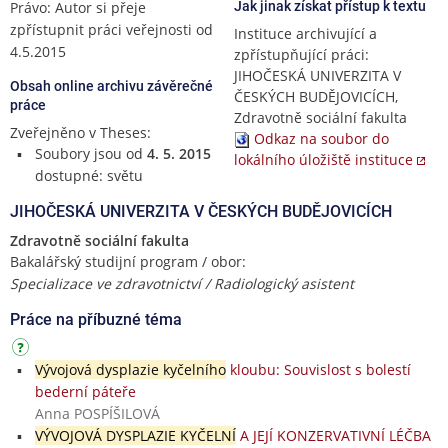
Právo: Autor si přeje
Jak jinak získat přístup k textu
zpřístupnit práci veřejnosti od
Instituce archivující a
4.5.2015
zpřístupňující práci:
JIHOČESKÁ UNIVERZITA V
Obsah online archivu závěrečné
ČESKÝCH BUDĚJOVICÍCH,
práce
Zdravotně sociální fakulta
Zveřejněno v Theses:
Odkaz na soubor do
Soubory jsou od
4. 5. 2015
lokálního úložiště instituce
dostupné: světu
JIHOČESKÁ UNIVERZITA V ČESKÝCH BUDĚJOVICÍCH
Zdravotně sociální fakulta
Bakalářský studijní program / obor:
Specializace ve zdravotnictví / Radiologický asistent
Práce na příbuzné téma
Vývojová dysplazie kyčelního
kloubu: Souvislost s bolestí
bederní páteře
Anna POSPÍŠILOVÁ
VÝVOJOVÁ DYSPLAZIE KYČELNÍ
A JEJÍ KONZERVATIVNÍ LÉČBA