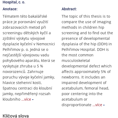
Hospital, c. o.
Anotace:
Abstract:
Tématem této bakalářské
The topic of this thesis is to
práce je porovnání využití
compare the use of imaging
zobrazovacích metod při
methods in children hip
screeningu dětských kyčlí a
screening and to find out the
zjištění výskytu vývojové
presence of developmental
dysplazie kyčelní v Nemocnici
dysplasia of the hip (DDH) in
Pelhřimov p. o. Jedná se o
Pelhřimov Hospital. DDH is
nejčastější vývojovou vadu
the most common
pohybového aparátu, která se
musculoskeletal
vyskytuje zhruba u 5 %
developmental defect which
novorozenců. Zahrnuje
affects approximately 5% of
poruchu vývoje kyčelní jamky,
newborns. It includes an
hlavice stehenní kosti,
impaired development of
špatnou centraci do kloubní
acetabulum, femoral head,
jamky, nepřiměřený rozsah
poor centering into the
kloubního
…více
acetabulum or
disproportionate
…více
Klíčová slova