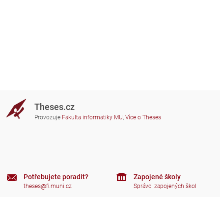
Theses.cz
Provozuje
Fakulta informatiky MU
,
Více o Theses
Potřebujete poradit?
Zapojené školy
theses@fi.muni.cz
Správci zapojených škol
Nápověda
Soukromí