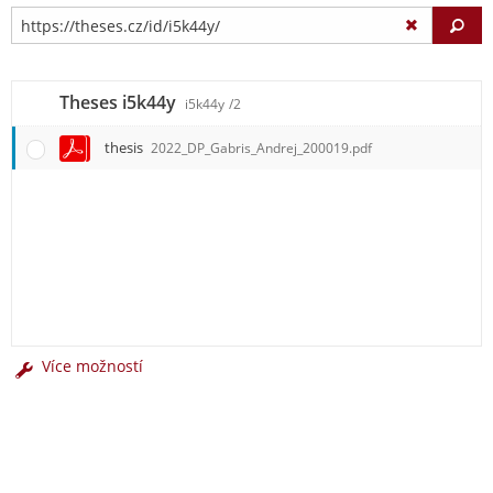
Vy
Theses i5k44y
i5k44y
/2
thesis
2022_DP_Gabris_Andrej_200019.pdf
Více možností