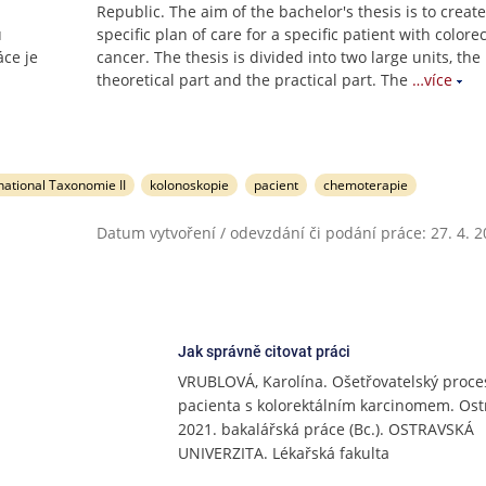
Republic. The aim of the bachelor's thesis is to create
u
specific plan of care for a specific patient with colorec
áce je
cancer. The thesis is divided into two large units, the
theoretical part and the practical part. The
…více
ational Taxonomie II
kolonoskopie
pacient
chemoterapie
Datum vytvoření / odevzdání či podání práce: 27. 4. 
Jak správně citovat práci
VRUBLOVÁ, Karolína. Ošetřovatelský proces
pacienta s kolorektálním karcinomem. Ost
2021. bakalářská práce (Bc.). OSTRAVSKÁ
UNIVERZITA. Lékařská fakulta