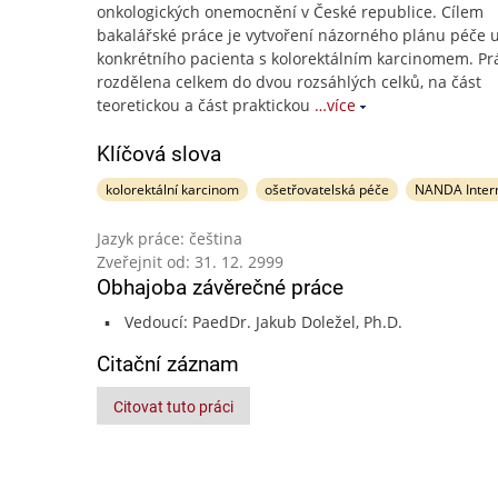
onkologických onemocnění v České republice. Cílem
bakalářské práce je vytvoření názorného plánu péče 
konkrétního pacienta s kolorektálním karcinomem. Pr
rozdělena celkem do dvou rozsáhlých celků, na část
teoretickou a část praktickou
…více
Klíčová slova
kolorektální karcinom
ošetřovatelská péče
NANDA Intern
Jazyk práce: čeština
Zveřejnit od: 31. 12. 2999
Obhajoba závěrečné práce
Vedoucí: PaedDr. Jakub Doležel, Ph.D.
Citační záznam
Citovat tuto práci