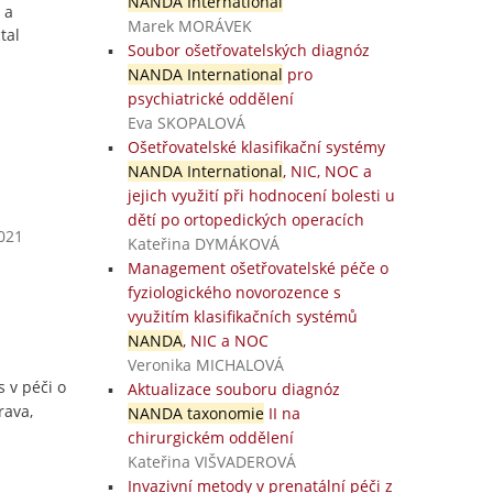
NANDA International
 a
Marek MORÁVEK
tal
Soubor ošetřovatelských diagnóz
NANDA International
pro
psychiatrické oddělení
Eva SKOPALOVÁ
Ošetřovatelské klasifikační systémy
NANDA International
, NIC, NOC a
jejich využití při hodnocení bolesti u
dětí po ortopedických operacích
2021
Kateřina DYMÁKOVÁ
Management ošetřovatelské péče o
fyziologického novorozence s
využitím klasifikačních systémů
NANDA
, NIC a NOC
Veronika MICHALOVÁ
 v péči o
Aktualizace souboru diagnóz
rava,
NANDA taxonomie
II na
chirurgickém oddělení
Kateřina VIŠVADEROVÁ
Invazivní metody v prenatální péči z