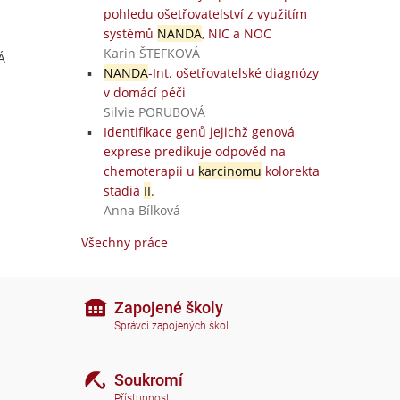
pohledu ošetřovatelství z využitím
systémů
NANDA
, NIC a NOC
Karin ŠTEFKOVÁ
Á
NANDA
-Int. ošetřovatelské diagnózy
v domácí péči
Silvie PORUBOVÁ
Identifikace genů jejichž genová
exprese predikuje odpověd na
chemoterapii u
karcinomu
kolorekta
stadia
II
.
Anna Bílková
Všechny práce
Zapojené školy
Správci zapojených škol
Soukromí
Přístupnost