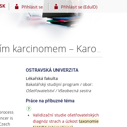
SK
Přihlásit se
Přihlásit se (EduID)
Ošetřovatelský proces v péči o pacienta s kolorektálním karcinomem – Karolína VRUBLOVÁ
OSTRAVSKÁ UNIVERZITA
Lékařská fakulta
Bakalářský studijní program / obor:
Ošetřovatelství / Všeobecná sestra
Práce na příbuzné téma
 process
Validizační studie ošetřovatelských
ancer is
diagnóz strach a úzkost
taxonomie
 Czech