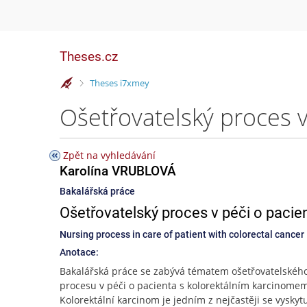
Theses.cz
>
Theses i7xmey
Zpět na vyhledávání
Karolína VRUBLOVÁ
Bakalářská práce
Ošetřovatelský proces v péči o paci
Nursing process in care of patient with colorectal cancer
Anotace:
Bakalářská práce se zabývá tématem ošetřovatelskéh
procesu v péči o pacienta s kolorektálním karcinome
Kolorektální karcinom je jedním z nejčastěji se vyskytu