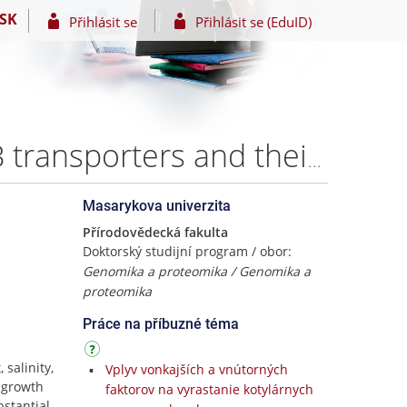
SK
Přihlásit se
Přihlásit se (EduID)
Functional characterization of chloroplast auxin ABCB transporters and their role in osmotic stress response in Arabidopsis – Prashanth Tamizhselvan, Ph.D.
Masarykova univerzita
Přírodovědecká fakulta
Doktorský studijní program / obor:
Genomika a proteomika / Genomika a
proteomika
Práce na příbuzné téma
 salinity,
Vplyv vonkajších a vnútorných
 growth
faktorov na vyrastanie kotylárnych
bstantial