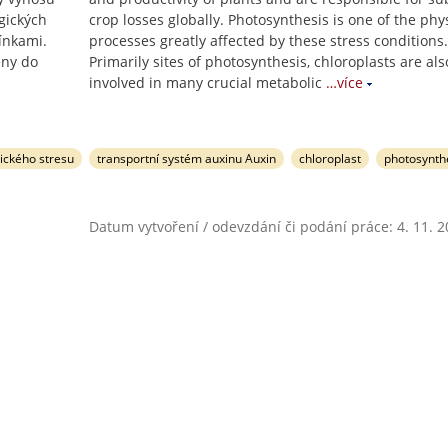
ogických
crop losses globally. Photosynthesis is one of the phy
ínkami.
processes greatly affected by these stress conditions.
eny do
Primarily sites of photosynthesis, chloroplasts are als
involved in many crucial metabolic
…více
ického stresu
transportní systém auxinu Auxin
chloroplast
photosynth
Datum vytvoření / odevzdání či podání práce: 4. 11. 