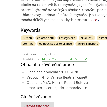
plodin na celém světě. Fotosyntéza je jedním z fyziol
procesů výrazně ovlivněných těmito stresovými podm
Chloroplasty – primární místa fotosyntézy, jsou zapoj
mnoha důležitých metabolických procesů
…více
Keywords
Auxinu
chloroplastu
Fotosyntéza
průduchů
osmot
stomata
osmotic stress tolerance
auxin transport
Jazyk práce: angličtina
Identifikátor:
https://is.muni.cz/th/kjmub/
Obhajoba závěrečné práce
Obhajoba proběhla
19. 11. 2020
Vedoucí: Ph.D. Vanesa Beatriz Tognetti
Oponent: Ph.D. Helene Robert Boisivon,
Francisco Javier Cejudo Fernández, Dr.
Citační záznam
Citovat tuto práci