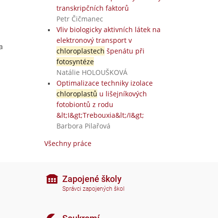
transkripčních faktorů
Petr Čičmanec
Vliv biologicky aktivních látek na
elektronový transport v
a
chloroplastech
špenátu při
fotosyntéze
Natálie HOLOUŠKOVÁ
Optimalizace techniky izolace
chloroplastů
u lišejníkových
fotobiontů z rodu
&lt;I&gt;Trebouxia&lt;/I&gt;
Barbora Pilařová
Všechny práce
Zapojené školy
Správci zapojených škol