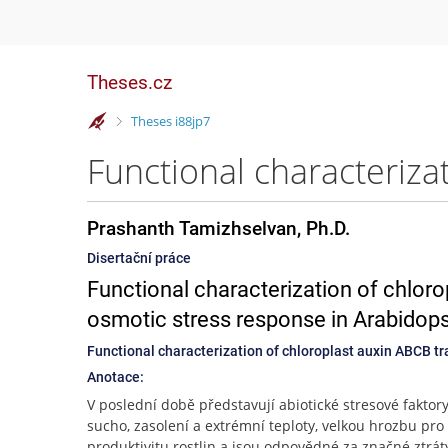
Theses.cz
>
Theses i88jp7
Prashanth Tamizhselvan, Ph.D.
Disertační práce
Functional characterization of chloro
osmotic stress response in Arabidops
Functional characterization of chloroplast auxin ABCB tr
Anotace:
V poslední době představují abiotické stresové faktory,
sucho, zasolení a extrémní teploty, velkou hrozbu pro 
produktivitu rostlin a jsou odpovědné za značné ztrá