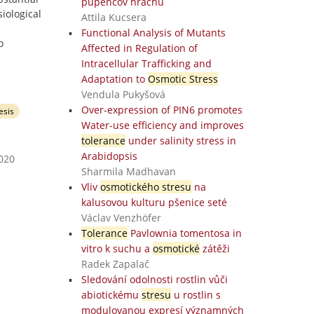
pupencov hrachu
siological
Attila Kucsera
Functional Analysis of Mutants
o
Affected in Regulation of
Intracellular Trafficking and
Adaptation to
Osmotic Stress
Vendula Pukyšová
Over-expression of PIN6 promotes
esis
Water-use efficiency and improves
tolerance
under salinity stress in
Arabidopsis
2020
Sharmila Madhavan
Vliv
osmotického stresu
na
kalusovou kulturu pšenice seté
Václav Venzhöfer
Tolerance
Pavlownia tomentosa in
vitro k suchu a
osmotické
zátěži
Radek Zapalač
Sledování odolnosti rostlin vůči
abiotickému
stresu
u rostlin s
modulovanou expresí významných