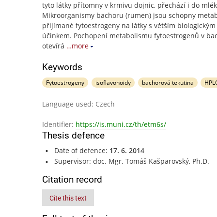
tyto látky přítomny v krmivu dojnic, přechází i do mlék
Mikroorganismy bachoru (rumen) jsou schopny metab
přijímané fytoestrogeny na látky s větším biologickým
účinkem. Pochopení metabolismu fytoestrogenů v ba
otevírá
…more
Keywords
Fytoestrogeny
isoflavonoidy
bachorová tekutina
HPL
Language used: Czech
Identifier:
https://is.muni.cz/th/etm6s/
Thesis defence
Date of defence:
17. 6. 2014
Supervisor: doc. Mgr. Tomáš Kašparovský, Ph.D.
Citation record
Cite this text