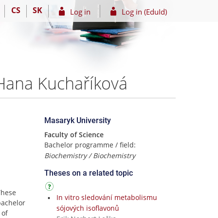
CS
SK
Log in
Log in (EduId)
 Hana Kuchaříková
Masaryk University
Faculty of Science
Bachelor programme / field:
Biochemistry / Biochemistry
Theses on a related topic
These
In vitro sledování metabolismu
bachelor
sójových isoflavonů
 of