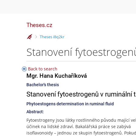
Theses.cz
>
Theses i8q2kr
Stanovení fytoestrogen
Back to search
Mgr. Hana Kuchaříková
Bachelor's thesis
Stanovení fytoestrogenů v ruminální 
Phytoestogens determination in ruminal fluid
Abstract:
Fytoestrogeny jsou látky rostlinného původu mající ve
účinek na lidské zdraví. Bakalářská práce se zabývá
isoflavonoidy – jednou ze skupin fytoestrogenů. Pokud