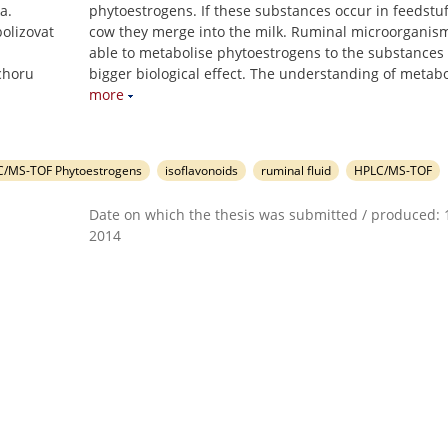
a.
phytoestrogens. If these substances occur in feedstuf
olizovat
cow they merge into the milk. Ruminal microorganis
able to metabolise phytoestrogens to the substances
choru
bigger biological effect. The understanding of metab
more
C/MS-TOF Phytoestrogens
isoflavonoids
ruminal fluid
HPLC/MS-TOF
Date on which the thesis was submitted / produced: 1
2014