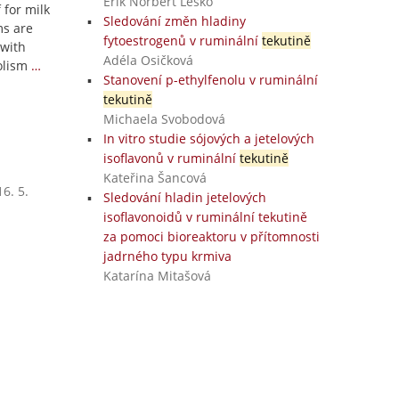
Erik Norbert Leško
 for milk
Sledování změn hladiny
ms are
fytoestrogenů v ruminální
tekutině
 with
Adéla Osičková
olism
…
Stanovení p-ethylfenolu v ruminální
tekutině
Michaela Svobodová
In vitro studie sójových a jetelových
isoflavonů v ruminální
tekutině
Kateřina Šancová
6. 5.
Sledování hladin jetelových
isoflavonoidů v ruminální tekutině
za pomoci bioreaktoru v přítomnosti
jadrného typu krmiva
Katarína Mitašová