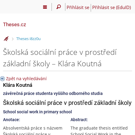
Přihlásit se
Přihlásit se (EduID)
Theses.cz
>
Theses i8zz0u
Školská sociální práce v prostředí
základní školy – Klára Koutná
Zpět na vyhledávání
Klára Koutná
závěrečná práce studenta vyššího odborného studia
Školská sociální práce v prostředí základní školy
School social work in primary school
Anotace:
Abstract:
Absolventská práce s názvem
The graduate thesis entitled
Školská sociální práce v
School Social Work in the