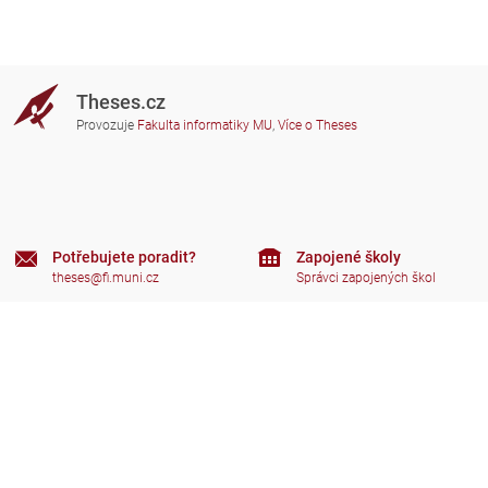
Theses.cz
Provozuje
Fakulta informatiky MU
,
Více o Theses
Potřebujete poradit?
Zapojené školy
theses@fi.muni.cz
Správci zapojených škol
Nápověda
Soukromí
Často kladené dotazy
Přístupnost
Zobrazit klasickou verzi