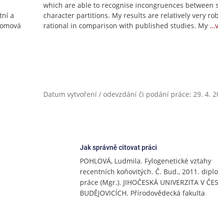
which are able to recognise incongruences between s
tní a
character partitions. My results are relatively very r
lomová
rational in comparison with published studies. My
…v
Datum vytvoření / odevzdání či podání práce: 29. 4. 
Jak správně citovat práci
POHLOVÁ, Ludmila. Fylogenetické vztahy
recentních koňovitých. Č. Bud., 2011. dip
práce (Mgr.). JIHOČESKÁ UNIVERZITA V Č
BUDĚJOVICÍCH. Přírodovědecká fakulta