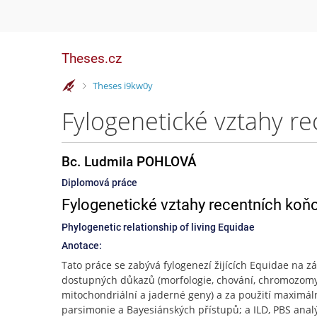
Theses.cz
>
Theses i9kw0y
Fylogenetické vztahy r
Bc. Ludmila POHLOVÁ
Diplomová práce
Fylogenetické vztahy recentních koň
Phylogenetic relationship of living Equidae
Anotace:
Tato práce se zabývá fylogenezí žijících Equidae na z
dostupných důkazů (morfologie, chování, chromozomy
mitochondriální a jaderné geny) a za použití maximál
parsimonie a Bayesiánských přístupů; a ILD, PBS analý