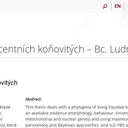
EN
ecentních koňovitých – Bc. L
ovitých
Abstract:
ákladě
This thesis deals with a phylogeny of living Equidae 
,
an available evidence (morphology, behaviour, chro
ní
mitochondrial and nuclear genes) and using maxim
zy, které
parsiomony and Bayesian approaches; and ILD, PBS a