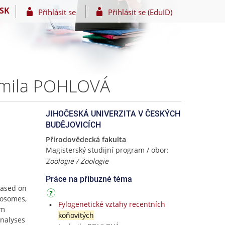
SK
Přihlásit se
Přihlásit se (EduID)
udmila POHLOVÁ
JIHOČESKÁ UNIVERZITA V ČESKÝCH
BUDĚJOVICÍCH
Přírodovědecká fakulta
Magisterský studijní program / obor:
Zoologie / Zoologie
Práce na příbuzné téma
based on
mosomes,
Fylogenetické vztahy recentních
um
koňovitých
nalyses