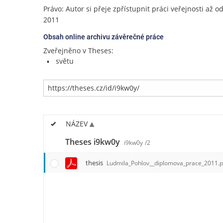
Právo: Autor si přeje zpřístupnit práci veřejnosti až od
2011
Obsah online archivu závěrečné práce
Zveřejněno v Theses:
světu
NÁZEV
Theses i9kw0y
i9kw0y
/2
thesis
Ludmila_Pohlov__diplomova_prace_2011.p