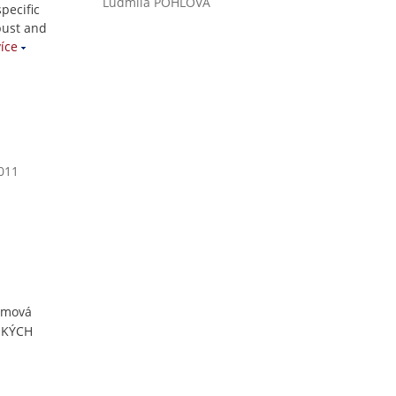
Ludmila POHLOVÁ
pecific
obust and
íce
2011
lomová
ESKÝCH