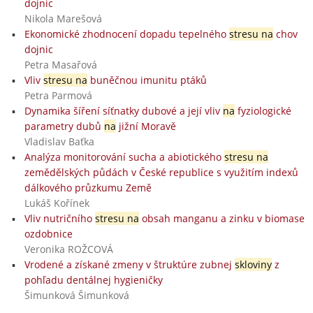
dojnic
Nikola Marešová
Ekonomické zhodnocení dopadu tepelného
stresu na
chov
dojnic
Petra Masařová
Vliv
stresu na
buněčnou imunitu ptáků
Petra Parmová
Dynamika šíření síťnatky dubové a její vliv
na
fyziologické
parametry dubů
na
jižní Moravě
Vladislav Baťka
Analýza monitorování sucha a abiotického
stresu na
zemědělských půdách v České republice s využitím indexů
dálkového průzkumu Země
Lukáš Kořínek
Vliv nutričního
stresu na
obsah manganu a zinku v biomase
ozdobnice
Veronika ROŽCOVÁ
Vrodené a získané zmeny v štruktúre zubnej
skloviny
z
pohľadu dentálnej hygieničky
Šimunková Šimunková