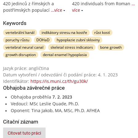
420 jedinců z římských a
420 individuals from Roman
…
postřímských populací
…více
více
Keywords
vertebrální kanál
indikátory stresu na kostře
růst kostí
poruchy růstu
DOHaD
hypoplazie zubní skloviny
vertebral neural canal
skeletal stress indicators
bone growth
growth disruption
dental enamel hypoplasia
Jazyk práce: angličtina
Datum vytvoření / odevzdání či podání práce: 4. 1. 2023
Identifikátor:
https://is.muni.cz/th/gu30k/
Obhajoba závěrečné práce
Obhajoba proběhla
7. 2. 2023
Vedoucí: MSc Leslie Quade, Ph.D.
Oponent: Tina Jakob, MA, MSc, Ph.D. AFHEA
Citační záznam
Citovat tuto práci