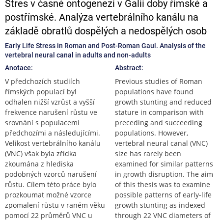
Stres v časné ontogenezi v Galii doby římské a
postřímské. Analýza vertebrálního kanálu na
základě obratlů dospělých a nedospělých osob
Early Life Stress in Roman and Post-Roman Gaul. Analysis of the
vertebral neural canal in adults and non-adults
Anotace:
Abstract:
V předchozích studiích
Previous studies of Roman
římských populací byl
populations have found
odhalen nižší vzrůst a vyšší
growth stunting and reduced
frekvence narušení růstu ve
stature in comparison with
srovnání s populacemi
preceding and succeeding
předchozími a následujícími.
populations. However,
Velikost vertebrálního kanálu
vertebral neural canal (VNC)
(VNC) však byla zřídka
size has rarely been
zkoumána z hlediska
examined for similar patterns
podobných vzorců narušení
in growth disruption. The aim
růstu. Cílem této práce bylo
of this thesis was to examine
prozkoumat možné vzorce
possible patterns of early-life
zpomalení růstu v raném věku
growth stunting as indexed
pomocí 22 průměrů VNC u
through 22 VNC diameters of