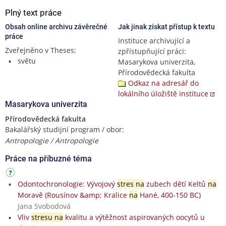
Plný text práce
Obsah online archivu závěrečné
Jak jinak získat přístup k textu
práce
Instituce archivující a
Zveřejněno v Theses:
zpřístupňující práci:
světu
Masarykova univerzita,
Přírodovědecká fakulta
Odkaz na adresář do
lokálního úložiště instituce
Masarykova univerzita
Přírodovědecká fakulta
Bakalářský studijní program / obor:
Antropologie / Antropologie
Práce na příbuzné téma
Odontochronologie: Vývojový
stres na
zubech dětí Keltů
na
Moravě (Rousínov &amp; Kralice
na
Hané, 400-150 BC)
Jana Svobodová
Vliv
stresu na
kvalitu a výtěžnost aspirovaných oocytů u