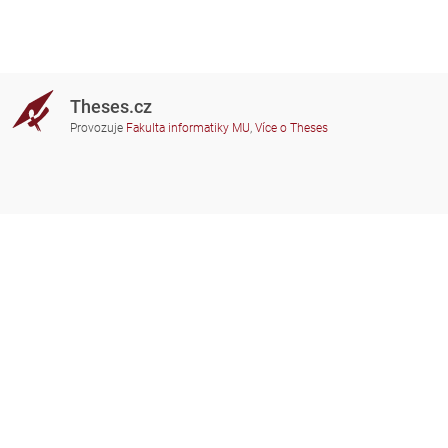
Theses.cz
Provozuje
Fakulta informatiky MU
,
Více o Theses
Potřebujete poradit?
Zapojené školy
theses@fi.muni.cz
Správci zapojených škol
Nápověda
Soukromí
Často kladené dotazy
Přístupnost
Zobrazit klasickou verzi