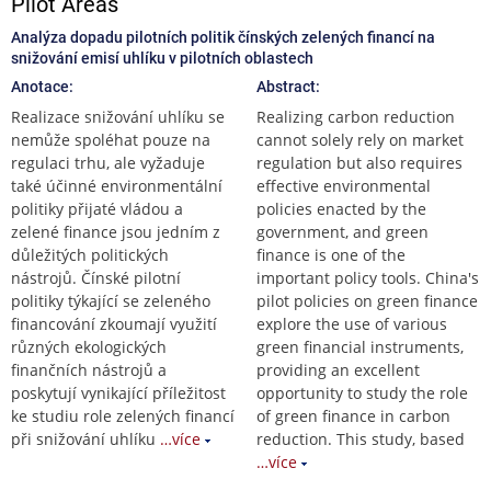
Pilot Areas
Analýza dopadu pilotních politik čínských zelených financí na
snižování emisí uhlíku v pilotních oblastech
Anotace:
Abstract:
Realizace snižování uhlíku se
Realizing carbon reduction
nemůže spoléhat pouze na
cannot solely rely on market
regulaci trhu, ale vyžaduje
regulation but also requires
také účinné environmentální
effective environmental
politiky přijaté vládou a
policies enacted by the
zelené finance jsou jedním z
government, and green
důležitých politických
finance is one of the
nástrojů. Čínské pilotní
important policy tools. China's
politiky týkající se zeleného
pilot policies on green finance
financování zkoumají využití
explore the use of various
různých ekologických
green financial instruments,
finančních nástrojů a
providing an excellent
poskytují vynikající příležitost
opportunity to study the role
ke studiu role zelených financí
of green finance in carbon
při snižování uhlíku
…více
reduction. This study, based
…více