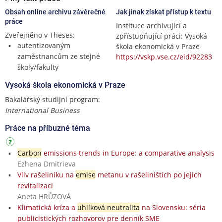
Obsah online archivu závěrečné
Jak jinak získat přístup k textu
práce
Instituce archivující a
Zveřejněno v Theses:
zpřístupňující práci: Vysoká
autentizovaným
škola ekonomická v Praze
zaměstnancům ze stejné
https://vskp.vse.cz/eid/92283
školy/fakulty
Vysoká škola ekonomická v Praze
Bakalářský studijní program:
International Business
Práce na příbuzné téma
Carbon
emissions trends in Europe: a comparative analysis
Ezhena Dmitrieva
Vliv rašeliníku na
emise
metanu v rašeliništích po jejich
revitalizaci
Aneta HRŮZOVÁ
Klimatická kríza a
uhlíková neutralita
na Slovensku: séria
publicistických rozhovorov pre denník SME