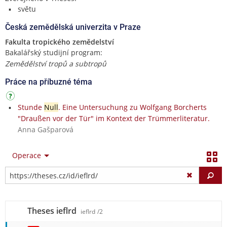
světu
Česká zemědělská univerzita v Praze
Fakulta tropického zemědelství
Bakalářský studijní program:
Zemědělství tropů a subtropů
Práce na příbuzné téma
Stunde
Null
. Eine Untersuchung zu Wolfgang Borcherts
"Draußen vor der Tür" im Kontext der Trümmerliteratur.
Anna Gašparová
Operace
Vy
Theses ieflrd
ieflrd
/2