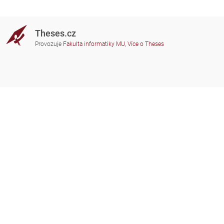
Theses.cz
Provozuje
Fakulta informatiky MU
,
Více o Theses
Potřebujete poradit?
Zapojené školy
theses@fi.muni.cz
Správci zapojených škol
Nápověda
Soukromí
Často kladené dotazy
Přístupnost
Zobrazit klasickou verzi