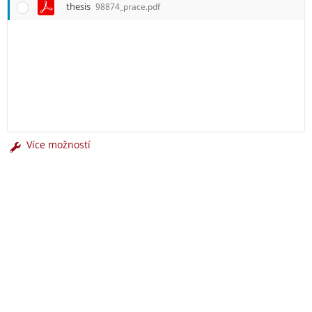
thesis
98874_prace.pdf
Více možností