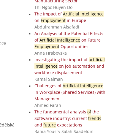
Manufacturing Sector
Thi Ngoc Huyen Do
The Impact of
Artificial Intelligence
on
Employment
in Europe
Abdulrahman Alsafadi
An Analysis of the Potential Effects
of
Artificial Intelligence
on Future
2026
Employment
Opportunities
Anna Hrabovska
Investigating the impact of
artificial
intelligence
on job automation and
workforce displacement
Kamal Salman
Challenges of
Artificial Intelligence
in Workplace (Shared Services) with
Management
Ahmed Farah
The fundamental analysis
of
the
Software industry: current
trends
mědělská
and
future
expectations
Rania Yousry Salah Saadeldin