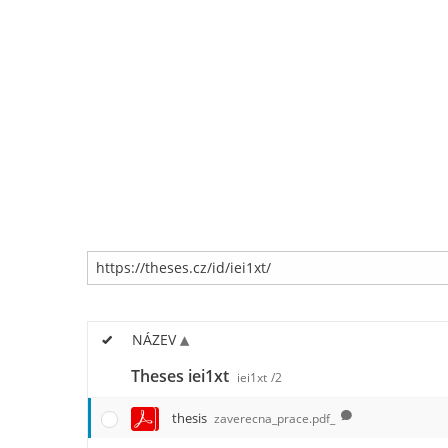
NÁZEV
Theses iei1xt
iei1xt
/2
thesis
zaverecna_prace.pdf_