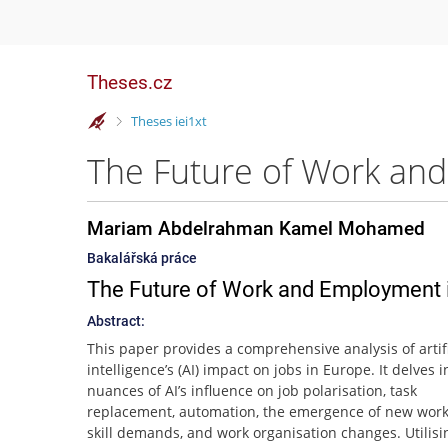
Theses.cz
>
Theses iei1xt
Mariam Abdelrahman Kamel Mohamed
Bakalářská práce
The Future of Work and Employment in 
Abstract:
This paper provides a comprehensive analysis of artifi
intelligence’s (AI) impact on jobs in Europe. It delves i
nuances of AI’s influence on job polarisation, task
replacement, automation, the emergence of new work
skill demands, and work organisation changes. Utilisi