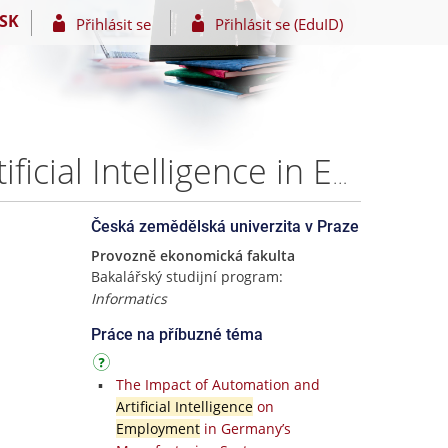
SK
Přihlásit se
Přihlásit se (EduID)
The Future of Work and Employment in the Age of Artificial Intelligence in Europe – Mariam Abdelrahman Kamel Mohamed
Česká zemědělská univerzita v Praze
Provozně ekonomická fakulta
Bakalářský studijní program:
Informatics
Práce na příbuzné téma
The Impact of Automation and
Artificial Intelligence
on
Employment
in Germany’s