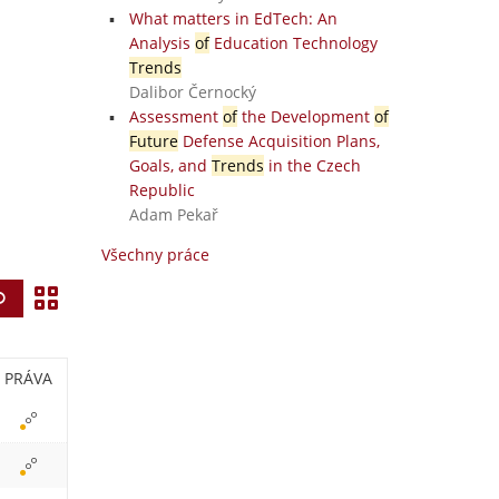
What matters in EdTech: An
Analysis
of
Education Technology
Trends
Dalibor Černocký
Assessment
of
the Development
of
Future
Defense Acquisition Plans,
Goals, and
Trends
in the Czech
Republic
Adam Pekař
Všechny práce
Z
Vyhledat
o
b
PRÁVA
r
a