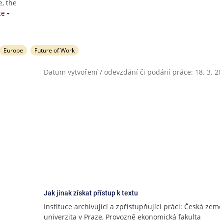
e, the
ce
Europe
Future of Work
Datum vytvoření / odevzdání či podání práce: 18. 3. 
Jak jinak získat přístup k textu
Instituce archivující a zpřístupňující práci: Česká ze
univerzita v Praze, Provozně ekonomická fakulta