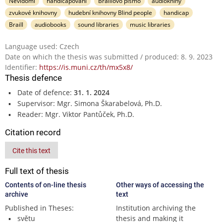
Nevidomí
handicapovaní
Braillovo písmo
audioknihy
zvukové knihovny
hudební knihovny Blind people
handicap
Braill
audiobooks
sound libraries
music libraries
Language used: Czech
Date on which the thesis was submitted / produced: 8. 9. 2023
Identifier:
https://is.muni.cz/th/mx5x8/
Thesis defence
Date of defence:
31. 1. 2024
Supervisor: Mgr. Simona Škarabelová, Ph.D.
Reader: Mgr. Viktor Pantůček, Ph.D.
Citation record
Cite this text
Full text of thesis
Contents of on-line thesis
Other ways of accessing the
archive
text
Published in Theses:
Institution archiving the
světu
thesis and making it