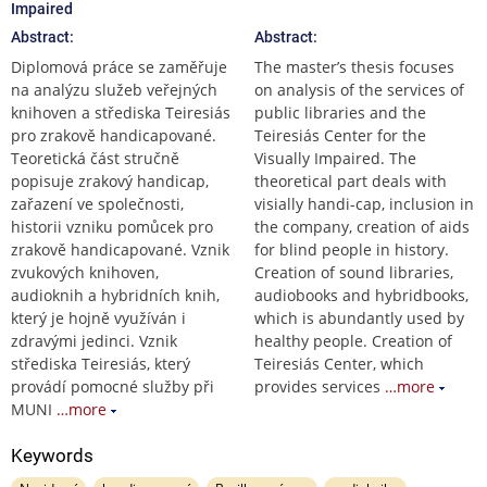
Impaired
Abstract:
Abstract:
Diplomová práce se zaměřuje
The master’s thesis focuses
na analýzu služeb veřejných
on analysis of the services of
knihoven a střediska Teiresiás
public libraries and the
pro zrakově handicapované.
Teiresiás Center for the
Teoretická část stručně
Visually Impaired. The
popisuje zrakový handicap,
theoretical part deals with
zařazení ve společnosti,
visially handi-cap, inclusion in
historii vzniku pomůcek pro
the company, creation of aids
zrakově handicapované. Vznik
for blind people in history.
zvukových knihoven,
Creation of sound libraries,
audioknih a hybridních knih,
audiobooks and hybridbooks,
který je hojně využíván i
which is abundantly used by
zdravými jedinci. Vznik
healthy people. Creation of
střediska Teiresiás, který
Teiresiás Center, which
provádí pomocné služby při
provides services
…more
MUNI
…more
Keywords