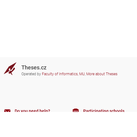
Theses.cz
Operated by
Faculty of Informatics, MU
,
More about Theses
Do you need help?
Participating schools
theses@fi.muni.cz
Administrators of educational
institutions involved
Help
Privacy