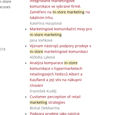
integrované marketingové
n-store
komunikace ve vybrané firmě.
focuses
Zaměření na
In-store marketing
na
lokálním trhu
Kateřina Hauptová
Marketingové komunikační mixy pro
in-store marketing
Jana Vaňková
Význam nástrojů podpory prodeje v
2018
in-store
marketingové komunikaci
Alžběta Lyková
Analýza komparace
in-store
komunikace v hypermarketech
retailingových řetězců Albert a
Kaufland a její vliv na nákupní
chování
František Kuděj
Customer perception of retail
marketing
strategies
Bishal Debbarma
Podpora prodeje jako nástroj