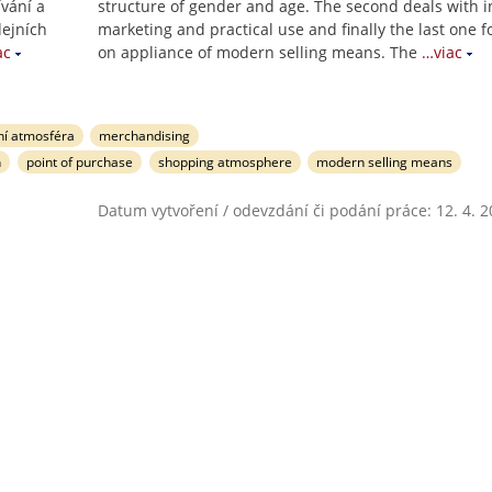
ívání a
structure of gender and age. The second deals with i
dejních
marketing and practical use and finally the last one 
ac
on appliance of modern selling means. The
…viac
í atmosféra
merchandising
n
point of purchase
shopping atmosphere
modern selling means
Datum vytvoření / odevzdání či podání práce: 12. 4. 