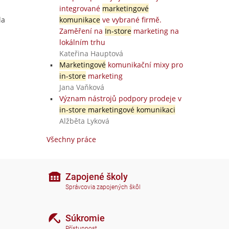
integrované
marketingové
la
komunikace
ve vybrané firmě.
Zaměření na
In-store
marketing na
lokálním trhu
Kateřina Hauptová
Marketingové
komunikační mixy pro
in-store
marketing
Jana Vaňková
Význam nástrojů podpory prodeje v
in-store marketingové komunikaci
Alžběta Lyková
Všechny práce
Zapojené školy
Správcovia zapojených škôl
Súkromie
Přístupnost