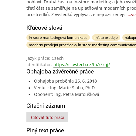
pohlaví. Druhá část na in-store marketing a jeho využ
třetí část se zaměřuje na uplatňování moderních pro
prostředků. Z výsledků vyplývá, že nejrozšířenější
…vi
Kľúčové slová
In-store marketingová komunikace
místo prodeje
nákupn
moderní prodejní prostředky In-store marketing communicatio
Jazyk práce: Czech
Identifikátor:
https://is.vstecb.cz/th/rkrqj/
Obhajoba závěrečné práce
Obhajoba proběhla
25. 6. 2018
Vedúci: Ing. Marie Slabá, Ph.D.
Oponent: Ing. Petra Matoušková
Citační záznam
Citovat tuto práci
Plný text práce