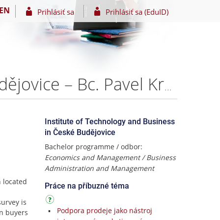
EN
Prihlásiť sa
Prihlásiť sa (EduID)
In-store marketingová komunikace v Prioru České Budějovice – Bc. Pavel Kratochvíl, DiS.
Institute of Technology and Business
in České Budějovice
Bachelor programme / odbor:
Economics and Management / Business
Administration and Management
 located
Práce na příbuzné téma
urvey is
Podpora prodeje jako nástroj
on buyers