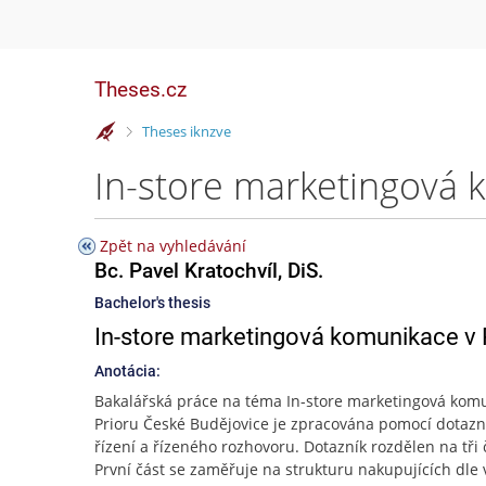
Theses.cz
>
Theses iknzve
Zpět na vyhledávání
Bc. Pavel Kratochvíl, DiS.
Bachelor's thesis
In-store marketingová komunikace v 
Anotácia:
Bakalářská práce na téma In-store marketingová kom
Prioru České Budějovice je zpracována pomocí dotaz
řízení a řízeného rozhovoru. Dotazník rozdělen na tři č
První část se zaměřuje na strukturu nakupujících dle 