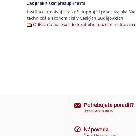
Jak jinak získat přístup k textu
Instituce archivující a zpřístupňující práci: Vysoká ško
technická a ekonomická v Českých Budějovicích
Odkaz na adresář do lokálního úložiště instituce
Potrebujete poradiť?
theses@fi.muni.cz
Nápoveda
Často kladené dotazy