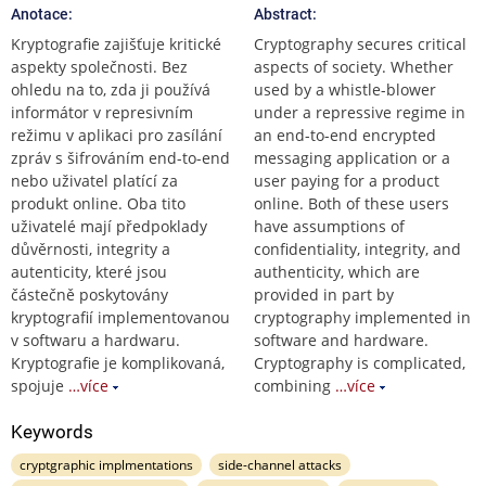
Anotace:
Abstract:
Kryptografie zajišťuje kritické
Cryptography secures critical
aspekty společnosti. Bez
aspects of society. Whether
ohledu na to, zda ji používá
used by a whistle-blower
informátor v represivním
under a repressive regime in
režimu v aplikaci pro zasílání
an end-to-end encrypted
zpráv s šifrováním end-to-end
messaging application or a
nebo uživatel platící za
user paying for a product
produkt online. Oba tito
online. Both of these users
uživatelé mají předpoklady
have assumptions of
důvěrnosti, integrity a
confidentiality, integrity, and
autenticity, které jsou
authenticity, which are
částečně poskytovány
provided in part by
kryptografií implementovanou
cryptography implemented in
v softwaru a hardwaru.
software and hardware.
Kryptografie je komplikovaná,
Cryptography is complicated,
spojuje
…více
combining
…více
Keywords
cryptgraphic implmentations
side-channel attacks