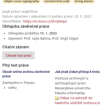
elliptic-curve cryptography
constant-time code
timing attacks
Jazyk práce: angličtina
Datum vytvoření / odevzdání či podání práce: 20. 9. 2022
Identifikátor:
https://is.muni.cz/th/q9eqx/
Obhajoba závěrečné práce
Obhajoba proběhla
19. 1. 2023
Oponent: Prof. Lejla Batina, Prof. Virgil Gligor
Citační záznam
Citovat tuto práci
Plný text práce
Obsah online archivu závěrečné
Jak jinak získat přístup k textu
práce
Instituce archivující a
Zveřejněno v Theses:
zpřístupňující práci:
světu
Masarykova univerzita,
Fakulta informatiky
Odkaz na adresář do
lokálního úložiště instituce