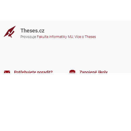
Theses.cz
Provozuje
Fakulta informatiky MU
,
Více o Theses
Potřebujete poradit?
Zapojené školy
theses@fi.muni.cz
Správci zapojených škol
Nápověda
Soukromí
Často kladené dotazy
Přístupnost
Zobrazit klasickou verzi