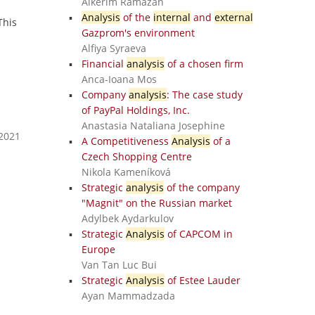
Aikerim Ramazan
Analysis
of the
internal
and
external
This
Gazprom's environment
Alfiya Syraeva
Financial
analysis
of a chosen firm
Anca-Ioana Mos
Company
analysis
: The case study
of PayPal Holdings, Inc.
Anastasia Nataliana Josephine
 2021
A Competitiveness
Analysis
of a
Czech Shopping Centre
Nikola Kameníková
Strategic
analysis
of the company
"Magnit" on the Russian market
Adylbek Aydarkulov
Strategic
Analysis
of CAPCOM in
Europe
Van Tan Luc Bui
Strategic
Analysis
of Estee Lauder
Ayan Mammadzada