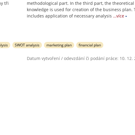
y tři
methodological part. In the third part, the theoretical
knowledge is used for creation of the business plan. 
includes application of necessary analysis
…více
lysis
SWOT analysis
marketing plan
financial plan
Datum vytvoření / odevzdání či podání práce: 10. 12.