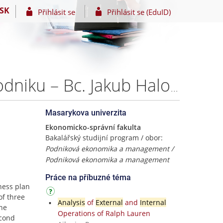
SK
Přihlásit se
Přihlásit se (EduID)
Podnikatelský plán a zakládání malého a středního podniku – Bc. Jakub Halouzka
Masarykova univerzita
Ekonomicko-správní fakulta
Bakalářský studijní program / obor:
Podniková ekonomika a management /
Podniková ekonomika a management
Práce na příbuzné téma
iness plan
of three
Analysis
of
External
and
Internal
the
Operations of Ralph Lauren
econd