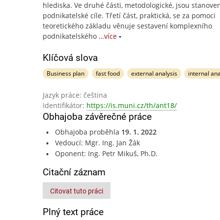
hlediska. Ve druhé části, metodologické, jsou stanoven
podnikatelské cíle. Třetí část, praktická, se za pomoci
teoretického základu věnuje sestavení komplexního
podnikatelského
…více
Klíčová slova
Business plan
fast food
external analysis
internal ana
Jazyk práce: čeština
Identifikátor:
https://is.muni.cz/th/ant18/
Obhajoba závěrečné práce
Obhajoba proběhla
19. 1. 2022
Vedoucí: Mgr. Ing. Jan Žák
Oponent: Ing. Petr Mikuš, Ph.D.
Citační záznam
Citovat tuto práci
Plný text práce