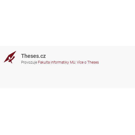
Theses.cz
Provozuje
Fakulta informatiky MU
,
Více o Theses
Potřebujete poradit?
Zapojené školy
theses@fi.muni.cz
Správci zapojených škol
Nápověda
Soukromí
Často kladené dotazy
Přístupnost