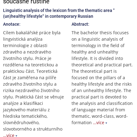
současné ruštině
Linguistic analysis of the lexicon from the thematic area "
(un)healthy lifestyle" in contemporary Russian
Anotace:
Abstract:
Cílem bakalářské práce byla
The bachelor thesis focuses
lingvistická analýza
on a linguistic analysis of
terminologie z oblasti
terminology in the field of
zdravého a nezdravého
healthy and unhealthy
životního stylu. Práce je
lifestyle. It is divided into
rozdělena na teoretickou a
theoretical and practical part.
praktickou část. Teoretická
The theoretical part is
část je zaměřena na pilíře
focused on the pillars of a
zdravého životního stylu a
healthy lifestyle and the risks
rizika nezdravého životního
of an unhealthy lifestyle. The
stylu. Praktická část se věnuje
practical part is devoted to
analýze a klasifikaci
the analysis and classification
jazykového materiálu z
of language material from
hlediska tematického,
thematic, word-class, word-
slovnědruhového,
formation
…více
slovotvorného a strukturního
…více