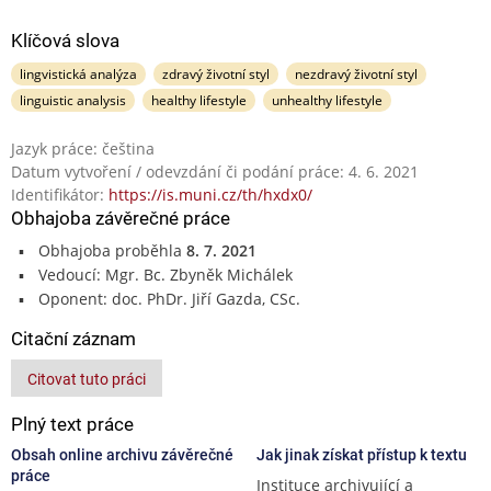
Klíčová slova
lingvistická analýza
zdravý životní styl
nezdravý životní styl
linguistic analysis
healthy lifestyle
unhealthy lifestyle
Jazyk práce: čeština
Datum vytvoření / odevzdání či podání práce: 4. 6. 2021
Identifikátor:
https://is.muni.cz/th/hxdx0/
Obhajoba závěrečné práce
Obhajoba proběhla
8. 7. 2021
Vedoucí: Mgr. Bc. Zbyněk Michálek
Oponent: doc. PhDr. Jiří Gazda, CSc.
Citační záznam
Citovat tuto práci
Plný text práce
Obsah online archivu závěrečné
Jak jinak získat přístup k textu
práce
Instituce archivující a