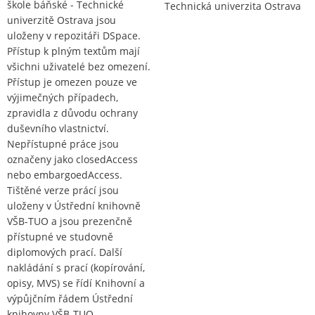
škole báňské - Technické
Technická univerzita Ostrava
univerzitě Ostrava jsou
uloženy v repozitáři DSpace.
Přístup k plným textům mají
všichni uživatelé bez omezení.
Přístup je omezen pouze ve
výjimečných případech,
zpravidla z důvodu ochrany
duševního vlastnictví.
Nepřístupné práce jsou
označeny jako closedAccess
nebo embargoedAccess.
Tištěné verze prácí jsou
uloženy v Ústřední knihovně
VŠB-TUO a jsou prezenčně
přístupné ve studovně
diplomových prací. Další
nakládání s prací (kopírování,
opisy, MVS) se řídí Knihovní a
výpůjčním řádem Ústřední
knihovny VŠB-TUO.