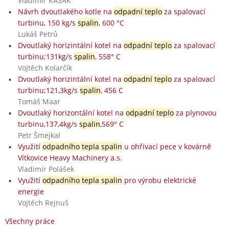
Vladimír KAŠÁK
Návrh dvoutlakého kotle na
odpadní teplo
za spalovací
turbinu, 150 kg/s
spalin
, 600 °C
Lukáš Petrů
Dvoutlaký horizintální kotel na
odpadní teplo
za spalovací
turbinu;131kg/s
spalin
, 558° C
Vojtěch Kolarčík
Dvoutlaký horizintální kotel na
odpadní teplo
za spalovací
turbinu;121,3kg/s
spalin
, 456 C
Tomáš Maar
Dvoutlaký horizontální kotel na
odpadní teplo
za plynovou
turbinu,137,4kg/s
spalin
,569° C
Petr Šmejkal
Využití
odpadního tepla spalin
u ohřívací pece v kovárně
Vítkovice Heavy Machinery a.s.
Vladimír Polášek
Využití
odpadního tepla spalin
pro výrobu elektrické
energie
Vojtěch Rejnuš
Všechny práce