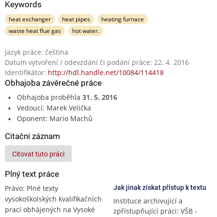
Keywords
heat exchanger
heat pipes
heating furnace
waste heat flue gas
hot water.
Jazyk práce: čeština
Datum vytvoření / odevzdání či podání práce: 22. 4. 2016
Identifikátor:
http://hdl.handle.net/10084/114418
Obhajoba závěrečné práce
Obhajoba proběhla
31. 5. 2016
Vedoucí: Marek Velička
Oponent: Mario Machů
Citační záznam
Citovat tuto práci
Plný text práce
Právo: Plné texty
Jak jinak získat přístup k textu
vysokoškolských kvalifikačních
Instituce archivující a
prací obhájených na Vysoké
zpřístupňující práci: VŠB -