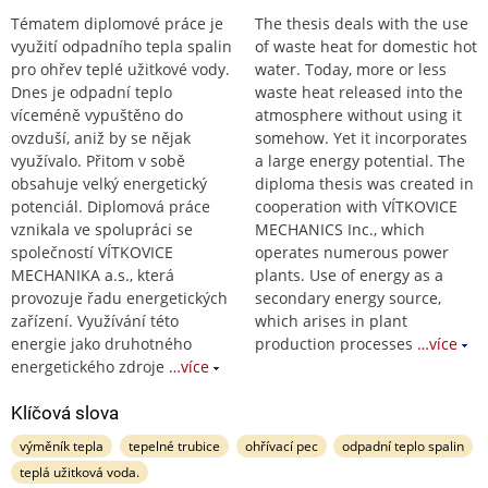
Tématem diplomové práce je
The thesis deals with the use
využití odpadního tepla spalin
of waste heat for domestic hot
pro ohřev teplé užitkové vody.
water. Today, more or less
Dnes je odpadní teplo
waste heat released into the
víceméně vypuštěno do
atmosphere without using it
ovzduší, aniž by se nějak
somehow. Yet it incorporates
využívalo. Přitom v sobě
a large energy potential. The
obsahuje velký energetický
diploma thesis was created in
potenciál. Diplomová práce
cooperation with VÍTKOVICE
vznikala ve spolupráci se
MECHANICS Inc., which
společností VÍTKOVICE
operates numerous power
MECHANIKA a.s., která
plants. Use of energy as a
provozuje řadu energetických
secondary energy source,
zařízení. Využívání této
which arises in plant
energie jako druhotného
production processes
…více
energetického zdroje
…více
Klíčová slova
výměník tepla
tepelné trubice
ohřívací pec
odpadní teplo spalin
teplá užitková voda.