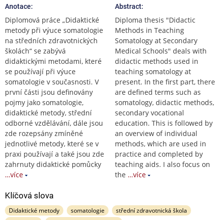
Anotace:
Abstract:
Diplomová práce „Didaktické
Diploma thesis "Didactic
metody při výuce somatologie
Methods in Teaching
na středních zdravotnických
Somatology at Secondary
školách“ se zabývá
Medical Schools" deals with
didaktickými metodami, které
didactic methods used in
se používají při výuce
teaching somatology at
somatologie v současnosti. V
present. In the first part, there
první části jsou definovány
are defined terms such as
pojmy jako somatologie,
somatology, didactic methods,
didaktické metody, střední
secondary vocational
odborné vzdělávání, dále jsou
education. This is followed by
zde rozepsány zmíněné
an overview of individual
jednotlivé metody, které se v
methods, which are used in
praxi používají a také jsou zde
practice and completed by
zahrnuty didaktické pomůcky
teaching aids. I also focus on
…více
the
…více
Klíčová slova
Didaktické metody
somatologie
střední zdravotnická škola