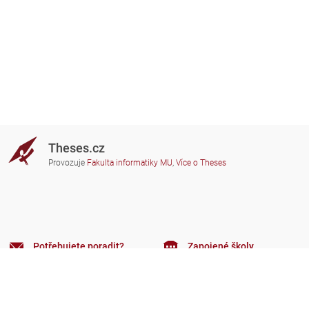
Theses.cz
Provozuje
Fakulta informatiky MU
,
Více o Theses
Potřebujete poradit?
Zapojené školy
theses@fi.muni.cz
Správci zapojených škol
Nápověda
Soukromí