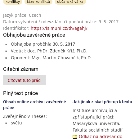
konflikty
fáze konfliktů
občanská válka
Jazyk práce: Czech
Datum vytvoření / odevzdání či podání práce: 9. 5. 2017
Identifikátor:
https://is.muni.cz/th/agahj/
Obhajoba závěrečné práce
Obhajoba proběhla
30. 5. 2017
Vedúci: doc. PhDr. Zdeněk Kříž, Ph.D.
Oponent: Mgr. Martin Chovančík, Ph.D.
Citační záznam
Citovat tuto práci
Plný text práce
Obsah online archivu závěrečné
Jak jinak získat přístup k textu
práce
Instituce archivující a
Zveřejněno v Theses:
zpřístupňující práci:
světu
Masarykova univerzita,
Fakulta sociálních studií
Odkaz na adresář do