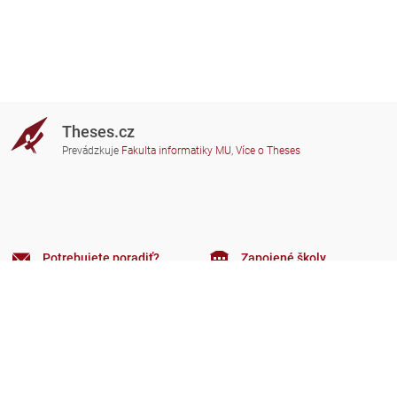
Theses.cz
Prevádzkuje
Fakulta informatiky MU
,
Více o Theses
Potrebujete poradiť?
Zapojené školy
theses@fi.muni.cz
Správcovia zapojených škôl
Nápoveda
Súkromie
Často kladené dotazy
Přístupnost
Zobrazit klasickou verzi