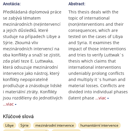
Anotácia:
Abstract:
Předkládaná diplomová práce
This thesis deals with the
se zabývá tématem
topic of international
mezinárodních (ne)intervencí
(non)interventions and their
a jejich důsledků, které
consequences, which are
studuje na případech Libye a
tested on the cases of Libya
Sýrie. Zkoumá vliv
and Syria. It examines the
mezinárodních intervencí na
impact of those interventions
oba konflikty a snaží se zjistit,
and tries to verify Luttwak´s
zda platí teze E. Luttwaka,
thesis which claims that
která odsuzuje mezinárodní
international interventions
intervence jako nástroj, který
undeniably prolong conflicts
konflikty nepopiratelně
and multiply it´s human and
prodlužuje a znásobuje lidské
material losses. Conflicts are
i materiální ztráty. Konflikty
divided into individual phases
jsou rozděleny do jednotlivých
(latent phase
…viac
…viac
Kľúčové slová
Libye
Sýrie
mezinárodní intervence
humanitární intervence