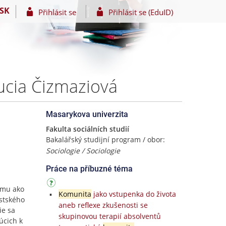
SK
Přihlásit se
Přihlásit se (EduID)
ucia Čizmaziová
Masarykova univerzita
Fakulta sociálních studií
Bakalářský studijní program / obor:
Sociologie / Sociologie
Práce na příbuzné téma
zmu ako
Komunita
jako vstupenka do života
stského
aneb reflexe zkušenosti se
ie sa
skupinovou terapií absolventů
úcich k