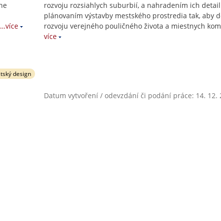
the
rozvoju rozsiahlych suburbií, a nahradením ich deta
plánovaním výstavby mestského prostredia tak, aby d
…více
rozvoju verejného pouličného života a miestnych kom
více
tský design
Datum vytvoření / odevzdání či podání práce: 14. 12.