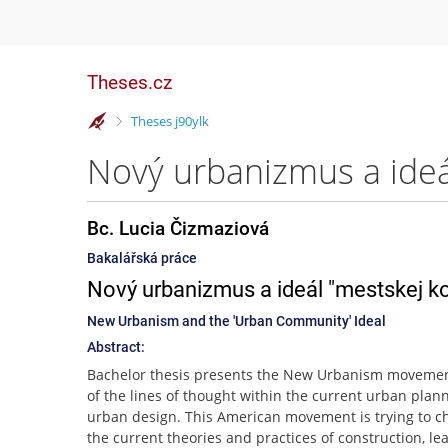
Theses.cz
>
Theses j90ylk
Nový urbanizmus a ideá
Bc. Lucia Čizmaziová
Bakalářská práce
Nový urbanizmus a ideál "mestskej k
New Urbanism and the 'Urban Community' Ideal
Abstract:
Bachelor thesis presents the New Urbanism movemen
of the lines of thought within the current urban plan
urban design. This American movement is trying to 
the current theories and practices of construction, le