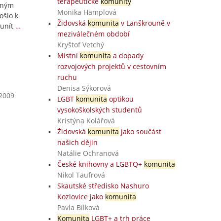
terapeutické
komunity
ilným
Monika Hamplová
ošlo k
Židovská
komunita
v Lanškrouně v
unít
…
meziválečném období
Kryštof Vetchý
Místní
komunita
a dopady
rozvojových projektů v cestovním
ruchu
Denisa Sýkorová
 2009
LGBT
komunita
optikou
vysokoškolských studentů
Kristýna Kolářová
Židovská
komunita
jako součást
našich dějin
Natálie Ochranová
České knihovny a LGBTQ+
komunita
Nikol Taufrová
Skautské středisko Nashuro
Kozlovice jako
komunita
Pavla Bílková
Komunita
LGBT+ a trh práce