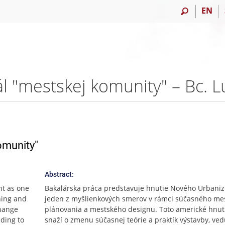
EN
l "mestskej komunity" – Bc. L
omunity"
Abstract:
t as one
Bakalárska práca predstavuje hnutie Nového Urbani
ning and
jeden z myšlienkových smerov v rámci súčasného me
change
plánovania a mestského designu. Toto americké hnut
ading to
snaží o zmenu súčasnej teórie a praktík výstavby, ved