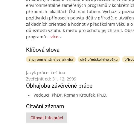
environmentálně zaměřených programů v konkrétníc
přírodních lokalitách Ústí nad Labem. Vychází z pozna
pozitivních přínosech pobytu dětí v přírodě, o utvářen
základních orientací a hodnot v předškolním věku a o
důležitosti vztahu k místu pro ochotu jej chránit. Obs
programů
…více
Klíčová slova
Environmentální senzitivita
dítě předškolního věku
příro
Jazyk práce: čeština
Zveřejnit od: 31. 12. 2999
Obhajoba závěrečné práce
Vedoucí: PhDr. Roman Kroufek, Ph.D.
Citační záznam
Citovat tuto práci