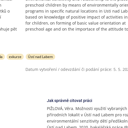
h
preschool children by means of environmentally orie
tků o
programs in specific natural locations in Usti nad Labe
í
based on knowledge of positive impact of activities i
for children, on forming of basic value orientation at
ahuje pět
preschool age and on the importace of the attitude t
da
exkurze
Ústí nad Labem
Datum vytvoření / odevzdání či podání práce: 5. 5. 20
Jak správně citovat práci
PIŽLOVÁ, Věra. Možnosti využití vybraných
přírodních lokalit v Ústí nad Labem pro ro
environmentální senzitivity dětí předškoln
Ústí nad Labem, 2020. bakalářská práce (Bc