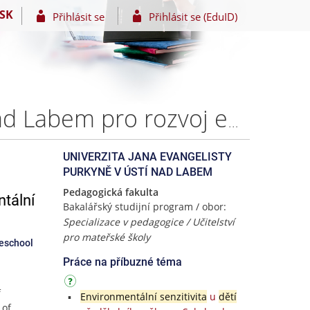
SK
Přihlásit se
Přihlásit se (EduID)
Možnosti využití vybraných přírodních lokalit v Ústí nad Labem pro rozvoj environmentální senzitivity dětí předškolního věku – Bc. Věra PIŽLOVÁ
UNIVERZITA JANA EVANGELISTY
PURKYNĚ V ÚSTÍ NAD LABEM
Pedagogická fakulta
ntální
Bakalářský studijní program / obor:
Specializace v pedagogice / Učitelství
pro mateřské školy
reschool
Práce na příbuzné téma
f
Environmentální senzitivita
u
dětí
 of