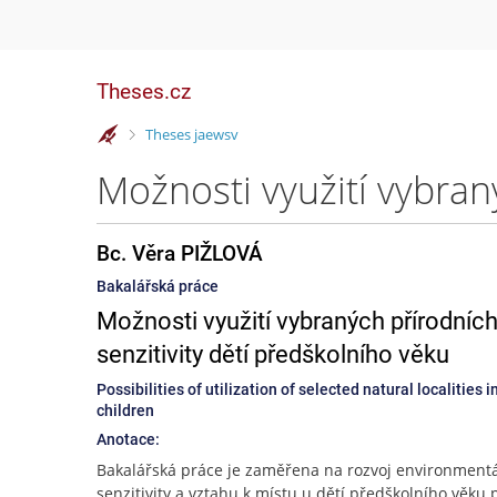
Theses.cz
>
Theses jaewsv
Bc. Věra PIŽLOVÁ
Bakalářská práce
Možnosti využití vybraných přírodních
senzitivity dětí předškolního věku
Possibilities of utilization of selected natural localitie
children
Anotace:
Bakalářská práce je zaměřena na rozvoj environmentá
senzitivity a vztahu k místu u dětí předškolního věku