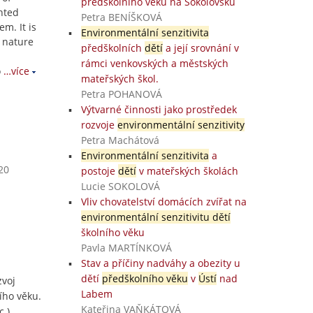
předškolního věku na Sokolovsku
nted
Petra BENÍŠKOVÁ
m. It is
Environmentální senzitivita
n nature
předškolních
dětí
a její srovnání v
rámci venkovských a městských
o
…více
mateřských škol.
Petra POHANOVÁ
Výtvarné činnosti jako prostředek
rozvoje
environmentální senzitivity
Petra Machátová
Environmentální senzitivita
a
20
postoje
dětí
v mateřských školách
Lucie SOKOLOVÁ
Vliv chovatelství domácích zvířat na
environmentální senzitivitu dětí
školního věku
Pavla MARTÍNKOVÁ
Stav a příčiny nadváhy a obezity u
dětí
předškolního věku
v
Ústí
nad
zvoj
Labem
ího věku.
Kateřina VAŇKÁTOVÁ
.).