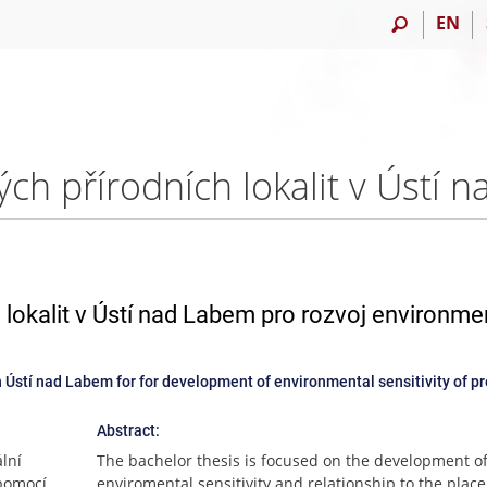
EN
 lokalit v Ústí nad Labem pro rozvoj environme
s in Ústí nad Labem for for development of environmental sensitivity of p
Abstract:
lní
The bachelor thesis is focused on the development o
 pomocí
enviromental sensitivity and relationship to the place