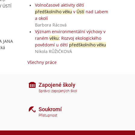
Volnočasové aktivity dětí
 ÚSTÍ
předškolního věku
v
Ústí
nad Labem
a okolí
Barbora Rácová
Význam environmentální výchovy v
raném
věku
: Rozvoj ekologického
TA JANA
povědomí u dětí
předškolního věku
cká
Nikola RŮŽIČKOVÁ
Všechny práce
Zapojené školy
Správci zapojených škol
Soukromí
Přístupnost