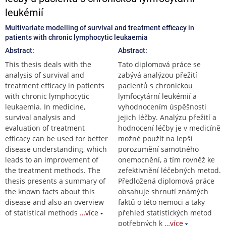
leukémií
Multivariate modelling of survival and treatment efficacy in
patients with chronic lymphocytic leukaemia
Abstract:
Abstract:
This thesis deals with the
Tato diplomová práce se
analysis of survival and
zabývá analýzou přežití
treatment efficacy in patients
pacientů s chronickou
with chronic lymphocytic
lymfocytární leukémií a
leukaemia. In medicine,
vyhodnocením úspěšnosti
survival analysis and
jejich léčby. Analýzu přežití a
evaluation of treatment
hodnocení léčby je v medicíně
efficacy can be used for better
možné použít na lepší
disease understanding, which
porozumění samotného
leads to an improvement of
onemocnění, a tím rovněž ke
the treatment methods. The
zefektivnění léčebných metod.
thesis presents a summary of
Předložená diplomová práce
the known facts about this
obsahuje shrnutí známých
disease and also an overview
faktů o této nemoci a taky
of statistical methods
…více
přehled statistických metod
potřebných k
…více