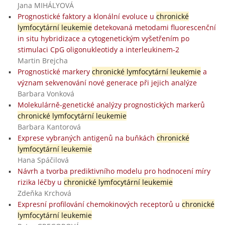
Jana MIHÁLYOVÁ
Prognostické faktory a klonální evoluce u
chronické
lymfocytární leukemie
detekovaná metodami fluorescenční
in situ hybridizace a cytogenetickým vyšetřením po
stimulaci CpG oligonukleotidy a interleukinem-2
Martin Brejcha
Prognostické markery
chronické lymfocytární leukemie
a
význam sekvenování nové generace při jejich analýze
Barbara Vonková
Molekulárně-genetické analýzy prognostických markerů
chronické lymfocytární leukemie
Barbara Kantorová
Exprese vybraných antigenů na buňkách
chronické
lymfocytární leukemie
Hana Spáčilová
Návrh a tvorba prediktivního modelu pro hodnocení míry
rizika léčby u
chronické lymfocytární leukemie
Zdeňka Krchová
Expresní profilování chemokinových receptorů u
chronické
lymfocytární leukemie