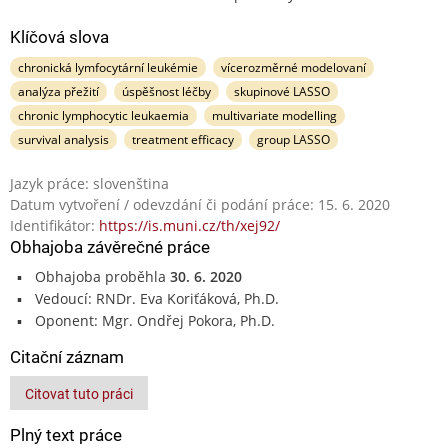
Klíčová slova
chronická lymfocytární leukémie
vícerozměrné modelovaní
analýza přežití
úspěšnost léčby
skupinové LASSO
chronic lymphocytic leukaemia
multivariate modelling
survival analysis
treatment efficacy
group LASSO
Jazyk práce: slovenština
Datum vytvoření / odevzdání či podání práce: 15. 6. 2020
Identifikátor:
https://is.muni.cz/th/xej92/
Obhajoba závěrečné práce
Obhajoba proběhla
30. 6. 2020
Vedoucí: RNDr. Eva Koriťáková, Ph.D.
Oponent: Mgr. Ondřej Pokora, Ph.D.
Citační záznam
Citovat tuto práci
Plný text práce