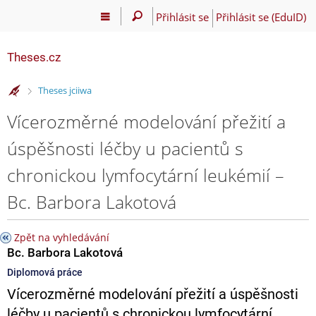
Přihlásit se
Přihlásit se (EduID)
Theses.cz
>
Theses jciiwa
Vícerozměrné modelování přežití a
úspěšnosti léčby u pacientů s
chronickou lymfocytární leukémií –
Bc. Barbora Lakotová
Zpět na vyhledávání
Bc. Barbora Lakotová
Diplomová práce
Vícerozměrné modelování přežití a úspěšnosti
léčby u pacientů s chronickou lymfocytární