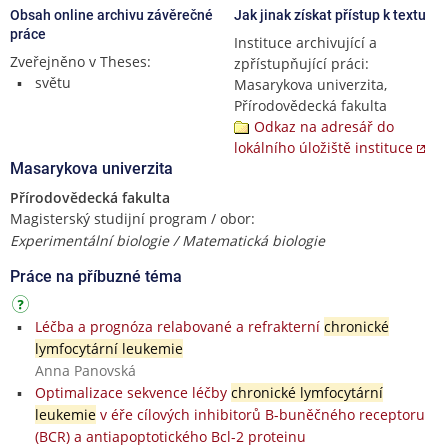
Obsah online archivu závěrečné
Jak jinak získat přístup k textu
práce
Instituce archivující a
Zveřejněno v Theses:
zpřístupňující práci:
světu
Masarykova univerzita,
Přírodovědecká fakulta
Odkaz na adresář do
lokálního úložiště instituce
Masarykova univerzita
Přírodovědecká fakulta
Magisterský studijní program / obor:
Experimentální biologie / Matematická biologie
Práce na příbuzné téma
Léčba a prognóza relabované a refrakterní
chronické
lymfocytární leukemie
Anna Panovská
Optimalizace sekvence léčby
chronické lymfocytární
leukemie
v éře cílových inhibitorů B-buněčného receptoru
(BCR) a antiapoptotického Bcl-2 proteinu