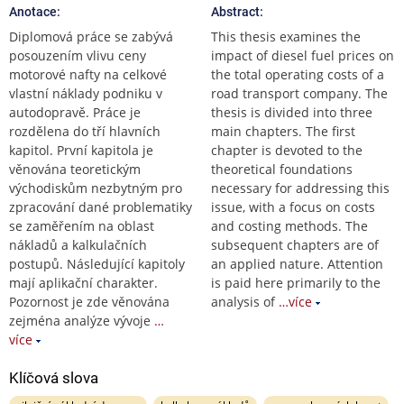
Anotace:
Abstract:
Diplomová práce se zabývá
This thesis examines the
posouzením vlivu ceny
impact of diesel fuel prices on
motorové nafty na celkové
the total operating costs of a
vlastní náklady podniku v
road transport company. The
autodopravě. Práce je
thesis is divided into three
rozdělena do tří hlavních
main chapters. The first
kapitol. První kapitola je
chapter is devoted to the
věnována teoretickým
theoretical foundations
východiskům nezbytným pro
necessary for addressing this
zpracování dané problematiky
issue, with a focus on costs
se zaměřením na oblast
and costing methods. The
nákladů a kalkulačních
subsequent chapters are of
postupů. Následující kapitoly
an applied nature. Attention
mají aplikační charakter.
is paid here primarily to the
Pozornost je zde věnována
analysis of
…více
zejména analýze vývoje
…
více
Klíčová slova