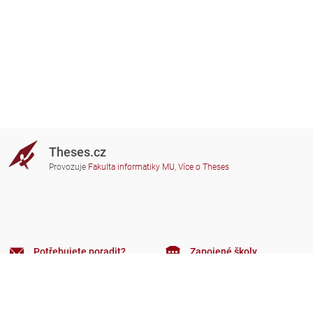
Theses.cz
Provozuje
Fakulta informatiky MU
,
Více o Theses
Potřebujete poradit?
Zapojené školy
theses@fi.muni.cz
Správci zapojených škol
Nápověda
Soukromí