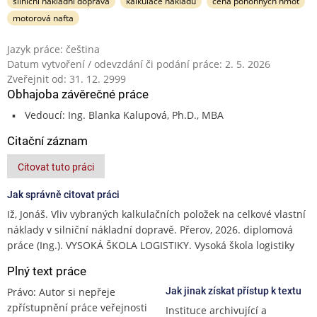
silniční nákladní doprava
kalkulace nákladů
cena pohonných hmot
motorová nafta
Jazyk práce: čeština
Datum vytvoření / odevzdání či podání práce: 2. 5. 2026
Zveřejnit od: 31. 12. 2999
Obhajoba závěrečné práce
Vedoucí: Ing. Blanka Kalupová, Ph.D., MBA
Citační záznam
Citovat tuto práci
Jak správně citovat práci
Iž, Jonáš. Vliv vybraných kalkulačních položek na celkové vlastní
náklady v silniční nákladní dopravě. Přerov, 2026. diplomová
práce (Ing.). VYSOKÁ ŠKOLA LOGISTIKY. Vysoká škola logistiky
Plný text práce
Právo: Autor si nepřeje
Jak jinak získat přístup k textu
zpřístupnění práce veřejnosti
Instituce archivující a