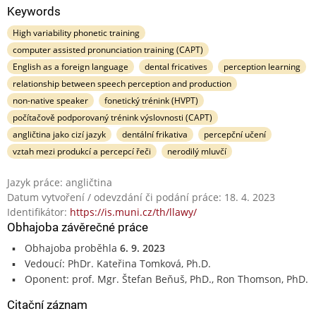
Keywords
High variability phonetic training
computer assisted pronunciation training (CAPT)
English as a foreign language
dental fricatives
perception learning
relationship between speech perception and production
non-native speaker
fonetický trénink (HVPT)
počítačově podporovaný trénink výslovnosti (CAPT)
angličtina jako cizí jazyk
dentální frikativa
percepční učení
vztah mezi produkcí a percepcí řeči
nerodilý mluvčí
Jazyk práce: angličtina
Datum vytvoření / odevzdání či podání práce: 18. 4. 2023
Identifikátor:
https://is.muni.cz/th/llawy/
Obhajoba závěrečné práce
Obhajoba proběhla
6. 9. 2023
Vedoucí: PhDr. Kateřina Tomková, Ph.D.
Oponent: prof. Mgr. Štefan Beňuš, PhD., Ron Thomson, PhD.
Citační záznam