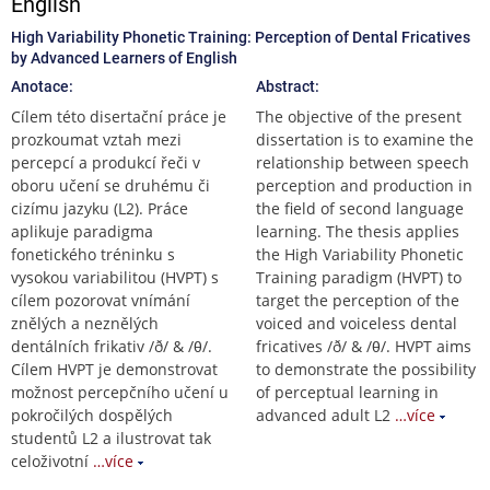
English
High Variability Phonetic Training: Perception of Dental Fricatives
by Advanced Learners of English
Anotace:
Abstract:
Cílem této disertační práce je
The objective of the present
prozkoumat vztah mezi
dissertation is to examine the
percepcí a produkcí řeči v
relationship between speech
oboru učení se druhému či
perception and production in
cizímu jazyku (L2). Práce
the field of second language
aplikuje paradigma
learning. The thesis applies
fonetického tréninku s
the High Variability Phonetic
vysokou variabilitou (HVPT) s
Training paradigm (HVPT) to
cílem pozorovat vnímání
target the perception of the
znělých a neznělých
voiced and voiceless dental
dentálních frikativ /ð/ & /θ/.
fricatives /ð/ & /θ/. HVPT aims
Cílem HVPT je demonstrovat
to demonstrate the possibility
možnost percepčního učení u
of perceptual learning in
pokročilých dospělých
advanced adult L2
…více
studentů L2 a ilustrovat tak
celoživotní
…více