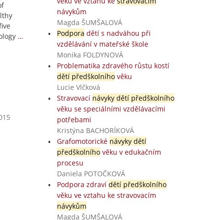
věku ve vztahu ke
stravovacím
of
návykům
lthy
Magda ŠUMŠALOVÁ
five
Podpora
dětí s nadváhou při
ology
…
vzdělávání v mateřské škole
Monika FOLDYNOVÁ
Problematika zdravého růstu kostí
dětí předškolního
věku
Lucie Vlčková
Stravovací
návyky dětí předškolního
věku se speciálními vzdělávacími
2015
potřebami
Kristýna BACHORÍKOVÁ
Grafomotorické
návyky dětí
předškolního
věku v edukačním
procesu
Daniela POTOČKOVÁ
Podpora zdraví
dětí předškolního
věku ve vztahu ke stravovacím
návykům
Magda ŠUMŠALOVÁ