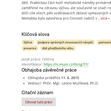
dětí. Praktickou část tvoří metodické náměty primárn
zaměřené na zdravou výživu, ale současně se snaží ro
dílčí cíle všech pěti vzdělávacích oblastí vymezených 
Metodika byla vytvořena pro činnosti rodičů s
…více
Klíčová slova
Výživa
podpora správných stravovacích návyků
potravin
prevence
dítě předškolního věku.
Jazyk práce: čeština
Identifikátor:
https://is.muni.cz/th/sg7l7/
Obhajoba závěrečné práce
Obhajoba proběhla
11. 6. 2015
Vedoucí: PhDr. Mgr. Leona Mužíková, Ph.D.
Citační záznam
Citovat tuto práci