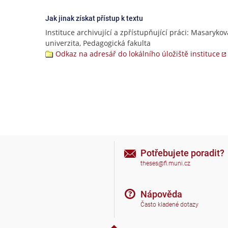
Jak jinak získat přístup k textu
Instituce archivující a zpřístupňující práci: Masarykov
univerzita, Pedagogická fakulta
Odkaz na adresář do lokálního úložiště instituce
Potřebujete poradit?
theses@fi.muni.cz
Nápověda
Často kladené dotazy