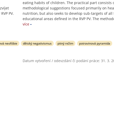
ě
eating habits of children. The practical part consists 
zvíjet
methodological suggestions focused primarily on hea
v RVP PV.
nutrition, but also seeks to develop sub-targets of all 
educational areas defined in the RVP PV. The method
více
ová neofóbie
dětský negativismus
pitný režim
potravinová pyramida
Datum vytvoření / odevzdání či podání práce: 31. 3. 