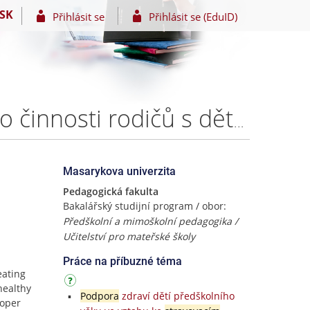
SK
Přihlásit se
Přihlásit se (EduID)
Výživa dětí předškolního věku - edukační materiály pro činnosti rodičů s dětmi – Bc. Eva Štarhová
Masarykova univerzita
Pedagogická fakulta
Bakalářský studijní program / obor:
Předškolní a mimoškolní pedagogika /
Učitelství pro mateřské školy
Práce na příbuzné téma
eating
healthy
Podpora
zdraví dětí předškolního
roper