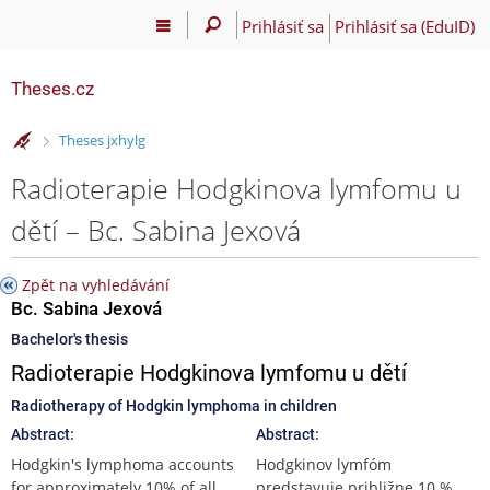
Prihlásiť sa
Prihlásiť sa (EduID)
Theses.cz
>
Theses jxhylg
Radioterapie Hodgkinova lymfomu u
dětí – Bc. Sabina Jexová
Zpět na vyhledávání
Bc. Sabina Jexová
Bachelor's thesis
Radioterapie Hodgkinova lymfomu u dětí
Radiotherapy of Hodgkin lymphoma in children
Abstract:
Abstract:
Hodgkin's lymphoma accounts
Hodgkinov lymfóm
for approximately 10% of all
predstavuje približne 10 %