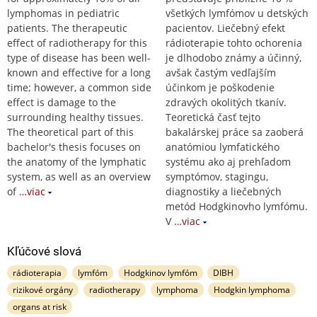
lymphomas in pediatric
všetkých lymfómov u detských
patients. The therapeutic
pacientov. Liečebný efekt
effect of radiotherapy for this
rádioterapie tohto ochorenia
type of disease has been well-
je dlhodobo známy a účinný,
known and effective for a long
avšak častým vedľajším
time; however, a common side
účinkom je poškodenie
effect is damage to the
zdravých okolitých tkanív.
surrounding healthy tissues.
Teoretická časť tejto
The theoretical part of this
bakalárskej práce sa zaoberá
bachelor's thesis focuses on
anatómiou lymfatického
the anatomy of the lymphatic
systému ako aj prehľadom
system, as well as an overview
symptómov, stagingu,
of
…viac
diagnostiky a liečebných
metód Hodgkinovho lymfómu.
V
…viac
Kľúčové slová
rádioterapia
lymfóm
Hodgkinov lymfóm
DIBH
rizikové orgány
radiotherapy
lymphoma
Hodgkin lymphoma
organs at risk