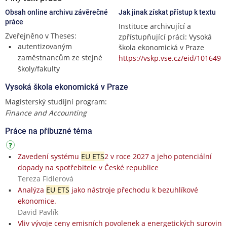
Obsah online archivu závěrečné
Jak jinak získat přístup k textu
práce
Instituce archivující a
Zveřejněno v Theses:
zpřístupňující práci: Vysoká
autentizovaným
škola ekonomická v Praze
zaměstnancům ze stejné
https://vskp.vse.cz/eid/101649
školy/fakulty
Vysoká škola ekonomická v Praze
Magisterský studijní program:
Finance and Accounting
Práce na příbuzné téma
Zavedení systému
EU ETS
2 v roce 2027 a jeho potenciální
dopady na spotřebitele v České republice
Tereza Fidlerová
Analýza
EU ETS
jako nástroje přechodu k bezuhlíkové
ekonomice.
David Pavlík
Vliv vývoje ceny emisních povolenek a energetických surovin