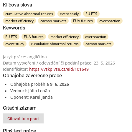
Klíčová slova
cumulative abnormal returns
event study
EU ETS
market efficiency
carbon markets
EUA futures
overreaction
Keywords
EU ETS
EUA futures
market efficiency
overreaction
event study
cumulative abnormal returns
carbon markets
Jazyk práce: angličtina
Datum vytvoření / odevzdání či podání práce: 23. 5. 2026
Identifikátor:
https://vskp.vse.cz/eid/101649
Obhajoba závěrečné práce
Obhajoba proběhla
9. 6. 2026
Vedoucí: Júlio Lobão
Oponent: Karel Janda
Citační záznam
Citovat tuto práci
Plný text práce