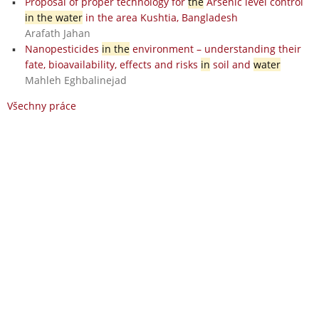
Proposal of proper technology for
the
Arsenic level control
in the water
in the area Kushtia, Bangladesh
Arafath Jahan
Nanopesticides
in the
environment – understanding their
fate, bioavailability, effects and risks
in
soil and
water
Mahleh Eghbalinejad
Všechny práce