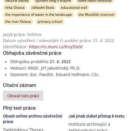
naučná stezka
význam vody v krajině
vodní nádrž Mostiště
řeka Oslava
základní škola
educational trail
the importance of water in the landscape
the Mostiště reservoir
the river Oslava
primary school
Jazyk práce: čeština
Datum vytvoření / odevzdání či podání práce: 21. 4. 2022
Identifikátor:
https://is.muni.cz/th/y35x9/
Obhajoba závěrečné práce
Obhajoba proběhla
21. 6. 2022
Vedoucí: RNDr. Jiří Jakubínský, Ph.D.
Oponent: doc. PaedDr. Eduard Hofmann, CSc.
Citační záznam
Citovat tuto práci
Plný text práce
Obsah online archivu závěrečné
Jak jinak získat přístup k textu
práce
Instituce archivující a
Zveřejněno v Theses:
zpřístupňující práci: