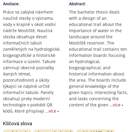
Anotace:
Abstract:
Práce se zabývá návrhem
The bachelor thesis deals
naučné stezky o významu
with a design of an
vody v krajině v okolí vodní
educational trail about the
nádrže Mostiště. Naučná
importance of water in the
stezka obsahuje deset
landscape around the
informačních tabulí
Mostiště reservoir. The
zaměřených na hydrologické,
educational trail contains ten
biogeografické a historické
information boards focusing
informace o území. Tabule
on hydrological,
zahrnují obecné poznatky
biogeographical, and
daných témat,
historical information about
pozoruhodnosti a úkoly
the area. The boards include
týkající se náplně určité
general knowledge of the
informační tabule. Panely
given topics, interesting facts,
obsahují prvky moderní
and tasks concerning the
technologie v podobě QR
content of the given
…více
kódů, které přispívají
…více
Klíčová slova