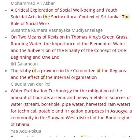
Mohammad Ali Akbar
A Critical Exploration of Social Well-being and Youth
Suicidal Acts in
the
Sociocultural Context of Sri Lanka:
The
Role of Social Work
Susantha Kumara Rasnayaka Mudiyanselage
On Two Means of Revision in Thomas King's Green Grass,
Running Water: the Importance of the Element of Water
and the Subversion of the Finality of the Concept of One
Beginning and One End
Jiří Šalamoun
The lobby
of
a province in the Committee
of
the Regions
and the effect
of
the internal organisation
Claudia van der Pol
Water Purification Technology for the mitigation of the
amount of flouride, arsenic and heavy metals in sources of
water (stream, borehole, pipe water, harvested rain water)
for technical, potable and irrigation purposes in Asuogya, a
community in the Sunyani West district of the Bono region
of Ghana.
Yaa Adu-Pokua