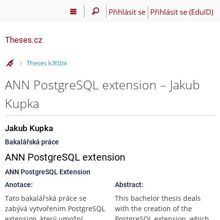
Přihlásit se
Přihlásit se (EduID)
Theses.cz
>
Theses k3t0zx
ANN PostgreSQL extension – Jakub
Kupka
Jakub Kupka
Bakalářská práce
ANN PostgreSQL extension
ANN PostgreSQL Extension
Anotace:
Abstract:
Tato bakalářská práce se
This bachelor thesis deals
zabývá vytvořením PostgreSQL
with the creation of the
extension, který umožní
PostgreSQL extension, which