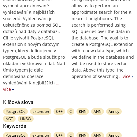
vykonat aproximované
allow us to perform an
vyhledávání K nejbližších
approximate search for the K
sousedů. Vyhledávání je
nearest neighbours. The
uskutečněno za pomocí SQL
search is performed using
dotazů nad daty v databázi.
SQL queries over the data in
Cíl je vytvořit PostgreSQL
the database. The goal is to
extension s novým datovým
create a PostgreSQL extension
typem, který definujeme v
with a new data type, which
PostgreSQL a bude sloužit pro
we define in the database and
ukládaní vektorových dat. Nad
will be used to store vector
tímto typem je dále
data. Above this type, the
definována operace
operation of searching
…více
vyhledávání K nejbližších
…
více
Klíčová slova
PostgreSQL
extension
C++
C
KNN
ANN
Annoy
NGT
HNSW
Keywords
PostgreSQL
extension
C++
C
KNN
ANN
Annoy