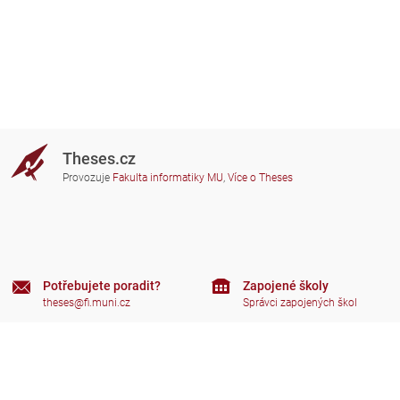
Theses.cz
Provozuje
Fakulta informatiky MU
,
Více o Theses
Potřebujete poradit?
Zapojené školy
theses@fi.muni.cz
Správci zapojených škol
Nápověda
Soukromí
Často kladené dotazy
Přístupnost