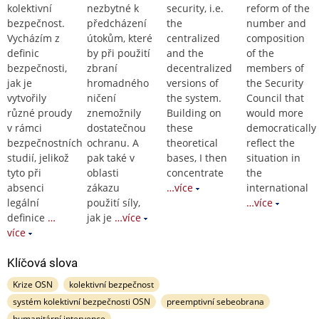
kolektivní
nezbytné k
security, i.e.
reform of the
bezpečnost.
předcházení
the
number and
Vycházím z
útokům, které
centralized
composition
definic
by při použití
and the
of the
bezpečnosti,
zbraní
decentralized
members of
jak je
hromadného
versions of
the Security
vytvořily
ničení
the system.
Council that
různé proudy
znemožnily
Building on
would more
v rámci
dostatečnou
these
democratically
bezpečnostních
ochranu. A
theoretical
reflect the
studií, jelikož
pak také v
bases, I then
situation in
tyto při
oblasti
concentrate
the
absenci
zákazu
…více
international
legální
použití síly,
…více
definice
…
jak je
…více
více
Klíčová slova
Krize OSN
kolektivní bezpečnost
systém kolektivní bezpečnosti OSN
preemptivní sebeobrana
humanitární intervence