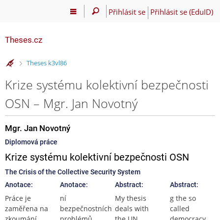
Přihlásit se
Přihlásit se (EduID)
Theses.cz
>
Theses k3vl86
Krize systému kolektivní bezpečnosti
OSN – Mgr. Jan Novotný
Mgr. Jan Novotný
Diplomová práce
Krize systému kolektivní bezpečnosti OSN
The Crisis of the Collective Security System
Anotace:
Anotace:
Abstract:
Abstract:
Práce je
ní
My thesis
g the so
zaměřena na
bezpečnostních
deals with
called
zkoumání
problémů
the UN
democracy