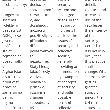
problematických
dochází ke
security
deficit.
oblastí
snaze pomocí
system and
Overuse and
fungování
rozšiřujícího
its alleged
threats of
systému
výkladu
crises. In the
use of the
kolektivní
dosáhnout
first part of
veto lessen
bezpečnosti
možnosti
my thesis I
the efficiency
OSN, jak se
použití síly i v
address the
of the
jeví na
případech
issues of
Security
počátku 21.
dříve
security and
Council. But
století,
považovaných
collective
it is not very
zejména na
za
security
likely that
pozadí války
nezákonné.
generally,
this practice
v
Státy hledají
providing an
shall soon
Afghánistánu
takové cesty
enumeration
change. What
a v Iráku. V
ve dvou
by examples
seems to be
první části
oblastech.
of concepts
getting
práce se
Jednak v
of security
greater
zaměřuji na
rozšířeném
and outlining
support
definici
chápání
possible
among the
pojmů
sebeobrany,
forms of
UN member
bezpečnost a
jež je
collective
states is a