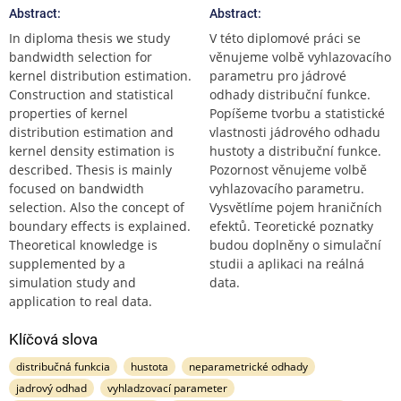
Abstract:
Abstract:
In diploma thesis we study
V této diplomové práci se
bandwidth selection for
věnujeme volbě vyhlazovacího
kernel distribution estimation.
parametru pro jádrové
Construction and statistical
odhady distribuční funkce.
properties of kernel
Popíšeme tvorbu a statistické
distribution estimation and
vlastnosti jádrového odhadu
kernel density estimation is
hustoty a distribuční funkce.
described. Thesis is mainly
Pozornost věnujeme volbě
focused on bandwidth
vyhlazovacího parametru.
selection. Also the concept of
Vysvětlíme pojem hraničních
boundary effects is explained.
efektů. Teoretické poznatky
Theoretical knowledge is
budou doplněny o simulační
supplemented by a
studii a aplikaci na reálná
simulation study and
data.
application to real data.
Klíčová slova
distribučná funkcia
hustota
neparametrické odhady
jadrový odhad
vyhladzovací parameter