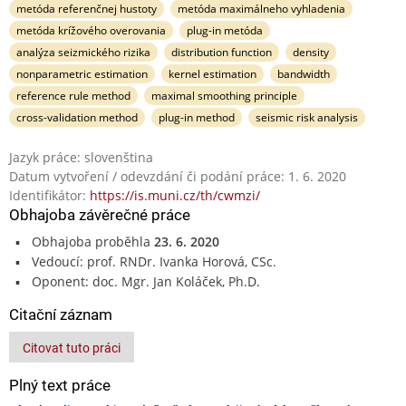
metóda referenčnej hustoty
metóda maximálneho vyhladenia
metóda krížového overovania
plug-in metóda
analýza seizmického rizika
distribution function
density
nonparametric estimation
kernel estimation
bandwidth
reference rule method
maximal smoothing principle
cross-validation method
plug-in method
seismic risk analysis
Jazyk práce: slovenština
Datum vytvoření / odevzdání či podání práce: 1. 6. 2020
Identifikátor:
https://is.muni.cz/th/cwmzi/
Obhajoba závěrečné práce
Obhajoba proběhla
23. 6. 2020
Vedoucí: prof. RNDr. Ivanka Horová, CSc.
Oponent: doc. Mgr. Jan Koláček, Ph.D.
Citační záznam
Citovat tuto práci
Plný text práce