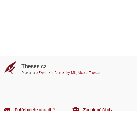
Theses.cz
Provozuje
Fakulta informatiky MU
,
Více o Theses
Potřebujete poradit?
Zapojené školy
theses@fi.muni.cz
Správci zapojených škol
Nápověda
Soukromí