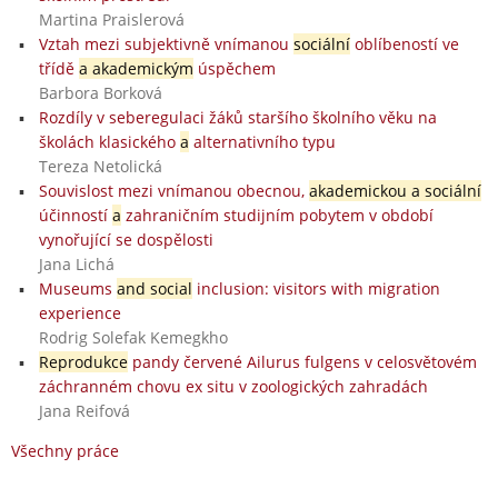
Martina Praislerová
Vztah mezi subjektivně vnímanou
sociální
oblíbeností ve
třídě
a akademickým
úspěchem
Barbora Borková
Rozdíly v seberegulaci žáků staršího školního věku na
školách klasického
a
alternativního typu
Tereza Netolická
Souvislost mezi vnímanou obecnou,
akademickou a sociální
účinností
a
zahraničním studijním pobytem v období
vynořující se dospělosti
Jana Lichá
Museums
and social
inclusion: visitors with migration
experience
Rodrig Solefak Kemegkho
Reprodukce
pandy červené Ailurus fulgens v celosvětovém
záchranném chovu ex situ v zoologických zahradách
Jana Reifová
Všechny práce