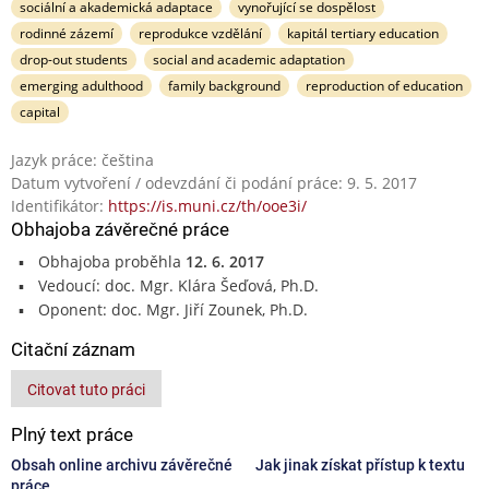
sociální a akademická adaptace
vynořující se dospělost
rodinné zázemí
reprodukce vzdělání
kapitál tertiary education
drop-out students
social and academic adaptation
emerging adulthood
family background
reproduction of education
capital
Jazyk práce: čeština
Datum vytvoření / odevzdání či podání práce: 9. 5. 2017
Identifikátor:
https://is.muni.cz/th/ooe3i/
Obhajoba závěrečné práce
Obhajoba proběhla
12. 6. 2017
Vedoucí: doc. Mgr. Klára Šeďová, Ph.D.
Oponent: doc. Mgr. Jiří Zounek, Ph.D.
Citační záznam
Citovat tuto práci
Plný text práce
Obsah online archivu závěrečné
Jak jinak získat přístup k textu
práce