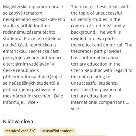
Magisterská diplomová práce
The master thesis deals with
se zabývá tématem
the topic of unsuccessful
neúspěšného vysokoškolského
university studies in the
studia s přihlédnutím k
context of students' family
rodinnému zázemí těchto
background. The work is
studentů. Práce je rozdělena
divided into two parts:
na dvě části, teoretickou a
theoretical and empirical. The
empirickou. Teoretická část
theoretical part provides
poskytuje základní informace
basic information about
o terciárním vzdělávání v
tertiary education in the
České republice s
Czech Republic with regard to
přihlédnutím na data týkající
the data relating to
se neúspěšných studentů a
unsuccessful students,
přihlíží k jeho postavení v
describes the position of
mezinárodním srovnání. Dále
tertiary education in
informuje
…více
international comparisons
…
více
Klíčová slova
terciární vzdělání
neúspěšní studenti