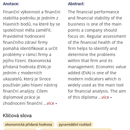
Anotace:
Abstract:
Finanční výkonnost a finanční
The financial performance
stabilita podniku je jedním z
and financial stability of the
hlavních bodů, na které by se
business is one of the main
společnost měla zaměřit.
points a company should
Pravidelné hodnocení
focus on. Regular assessment
finančního zdraví firmy
of the financial health of the
pomáhá identifikovat a určit
firm helps to identify and
problémy v rámci firmy a
determine the problems
jejího řízení. Ekonomická
within that firm and its
přidaná hodnota (EVA) je
management. Economic value
jedním z moderních
added (EVA) is one of the
ukazatelů, který je široce
modern indicators which is
používán jako hlavní nástroj
widely used as the main tool
finanční analýzy. Cílem
for financial analysis. The aim
diplomové práce je
of this diploma
…více
zhodnocení finanční
…více
Klíčová slova
ekonomická přidaná hodnota
pyramidální rozklad