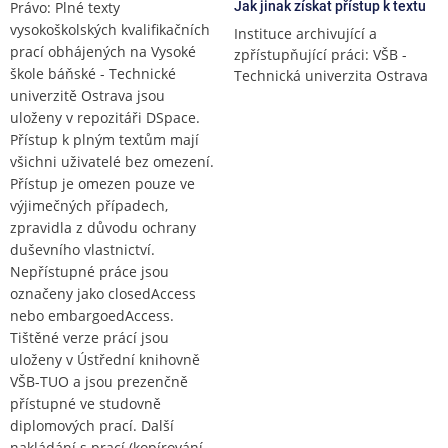
Právo: Plné texty
Jak jinak získat přístup k textu
vysokoškolských kvalifikačních
Instituce archivující a
prací obhájených na Vysoké
zpřístupňující práci: VŠB -
škole báňské - Technické
Technická univerzita Ostrava
univerzitě Ostrava jsou
uloženy v repozitáři DSpace.
Přístup k plným textům mají
všichni uživatelé bez omezení.
Přístup je omezen pouze ve
výjimečných případech,
zpravidla z důvodu ochrany
duševního vlastnictví.
Nepřístupné práce jsou
označeny jako closedAccess
nebo embargoedAccess.
Tištěné verze prácí jsou
uloženy v Ústřední knihovně
VŠB-TUO a jsou prezenčně
přístupné ve studovně
diplomových prací. Další
nakládání s prací (kopírování,