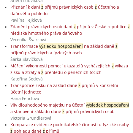
Aneta Ludvíková
Přiznání k dani
z
příjmů právnických osob
z
účetního a
daňového pohledu
Pavlína Tejklová
Zdanění právnických osob daní
z
příjmů v České republice
z
hlediska hmotného práva daňového
Veronika Švarcová
Transformace
výsledku hospodaření
na základ daně
z
příjmů právnických a fyzických osob
Šárka Slavíčková
Měření výkonnosti pomocí ukazatelů vycházejících
z
výkazu
zisku a ztráty a
z
přehledu o peněžních tocích
Kateřina Šedová
Transpozice zisku na základ daně
z
příjmů v konkrétní
účetní jednotce
Hana Fenclová
Vliv dlouhodobého majetku na účetní
výsledek hospodaření
a stanovení základu daně
z
příjmů právnických osob
Victoria Grundlerová
Komparace evidence podnikatelské činnosti u fyzické osoby
z
pohledu daně
z
příjmů