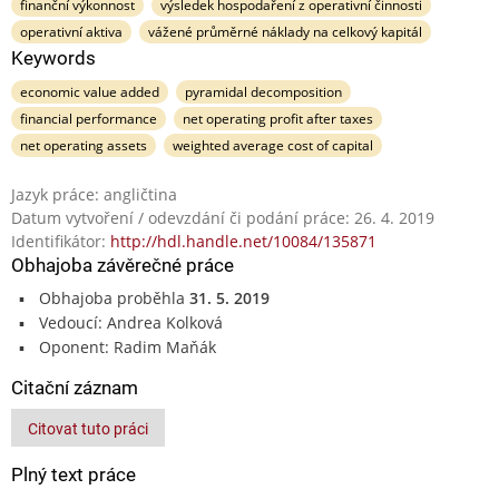
finanční výkonnost
výsledek hospodaření z operativní činnosti
operativní aktiva
vážené průměrné náklady na celkový kapitál
Keywords
economic value added
pyramidal decomposition
financial performance
net operating profit after taxes
net operating assets
weighted average cost of capital
Jazyk práce: angličtina
Datum vytvoření / odevzdání či podání práce: 26. 4. 2019
Identifikátor:
http://hdl.handle.net/10084/135871
Obhajoba závěrečné práce
Obhajoba proběhla
31. 5. 2019
Vedoucí: Andrea Kolková
Oponent: Radim Maňák
Citační záznam
Citovat tuto práci
Plný text práce