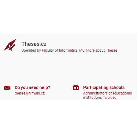
Theses.cz
Operated by
Faculty of Informatics, MU
,
More about Theses
Do you need help?
Participating schools
theses@fi.muni.cz
Administrators of educational
institutions involved
Help
Privacy
Frequently asked questions
Accessibility
Zobrazit klasickou verzi