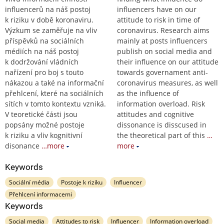
influencerů na náš postoj
influencers have on our
k riziku v době koronaviru.
attitude to risk in time of
Výzkum se zaměřuje na vliv
coronavirus. Research aims
příspěvků na sociálních
mainly at posts influencers
médiích na náš postoj
publish on social media and
k dodržování vládních
their influence on our attitude
nařízení pro boj s touto
towards governament anti-
nákazou a také na informační
coronavirus measures, as well
přehlcení, které na sociálních
as the influence of
sítích v tomto kontextu vzniká.
information overload. Risk
V teoretické části jsou
attitudes and cognitive
popsány možné postoje
dissonance is disscused in
k riziku a vliv kognitivní
the theoretical part of this
…
disonance
…more
more
Keywords
Sociální média
Postoje k riziku
Influencer
Přehlcení informacemi
Keywords
Social media
Attitudes to risk
Influencer
Information overload