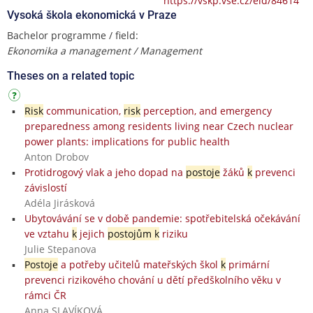
https://vskp.vse.cz/eid/84614
Vysoká škola ekonomická v Praze
Bachelor programme / field:
Ekonomika a management / Management
Theses on a related topic
Risk
communication,
risk
perception, and emergency
preparedness among residents living near Czech nuclear
power plants: implications for public health
Anton Drobov
Protidrogový vlak a jeho dopad na
postoje
žáků
k
prevenci
závislostí
Adéla Jirásková
Ubytovávání se v době pandemie: spotřebitelská očekávání
ve vztahu
k
jejich
postojům k
riziku
Julie Stepanova
Postoje
a potřeby učitelů mateřských škol
k
primární
prevenci rizikového chování u dětí předškolního věku v
rámci ČR
Anna SLAVÍKOVÁ