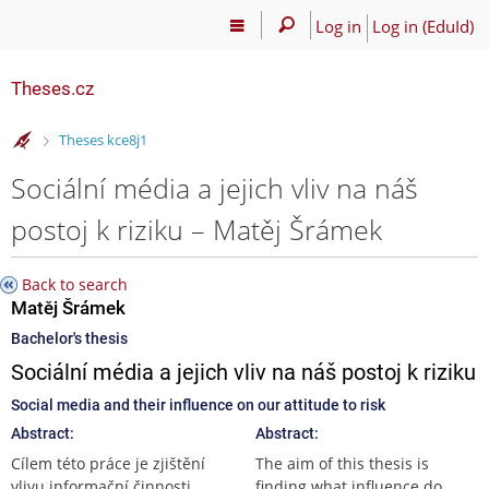
Log in
Log in (EduId)
Theses.cz
>
Theses kce8j1
Sociální média a jejich vliv na náš
postoj k riziku – Matěj Šrámek
Back to search
Matěj Šrámek
Bachelor's thesis
Sociální média a jejich vliv na náš postoj k riziku
Social media and their influence on our attitude to risk
Abstract:
Abstract:
Cílem této práce je zjištění
The aim of this thesis is
vlivu informační činnosti
finding what influence do