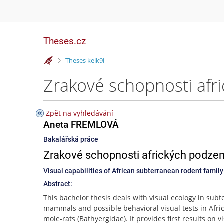
Theses.cz
>
Theses kelk9i
Zpět na vyhledávání
Aneta FREMLOVÁ
Bakalářská práce
Zrakové schopnosti afrických podzem
Visual capabilities of African subterranean rodent famil
Abstract:
This bachelor thesis deals with visual ecology in sub
mammals and possible behavioral visual tests in Afri
mole-rats (Bathyergidae). It provides first results on v