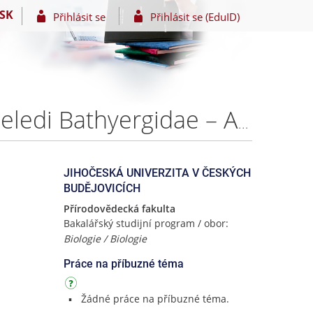
SK
Přihlásit se
Přihlásit se (EduID)
Zrakové schopnosti afrických podzemních hlodavců čeledi Bathyergidae – Aneta FREMLOVÁ
JIHOČESKÁ UNIVERZITA V ČESKÝCH
BUDĚJOVICÍCH
Přírodovědecká fakulta
Bakalářský studijní program / obor:
Biologie / Biologie
Práce na příbuzné téma
Žádné práce na příbuzné téma.