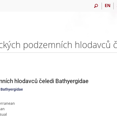
EN
ních hlodavců čeledi Bathyergidae
y Bathyergidae
terranean
can
isual