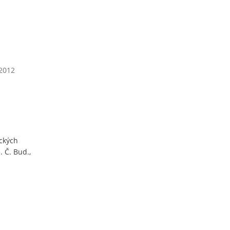
 2012
ckých
 Č. Bud.,