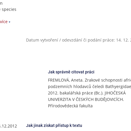
an
 species
více
Datum vytvoření / odevzdání či podání práce: 14. 12.
Jak správně citovat práci
FREMLOVÁ, Aneta. Zrakové schopnosti afri
podzemních hlodavců čeledi Bathyergidae.
2012. bakalářská práce (Bc.). JIHOČESKÁ
UNIVERZITA V ČESKÝCH BUDĚJOVICÍCH.
Přírodovědecká fakulta
4.12.2012
Jak jinak získat přístup k textu